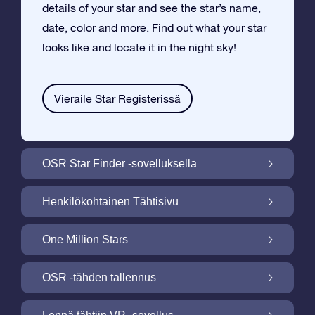
details of your star and see the star’s name,
date, color and more. Find out what your star
looks like and locate it in the night sky!
Vieraile Star Registerissä
OSR Star Finder -sovelluksella
Paikallista oma tähtesi yötaivaalta OSR
Henkilökohtainen Tähtisivu
Star Finder -sovelluksella
Tee Star Gift –lahjasta henkilökohtainen
One Million Stars
ilmaisella Tähtisivulla
One Million Stars: Tutki galaktista
OSR -tähden tallennus
naapurustoa
Valaise ruutusi OSR -tähtinäyttökuva