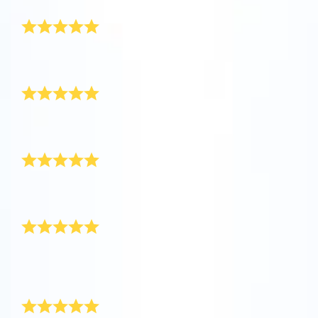
Ostan uudestaan
Tutustu One Million Stars -sovellukseen
Explore the universe virtually
Kaikki oli täydellistä. Upea, merkityksellinen lahja
tyttärelleni. Ostan täältä varmasti uudestaan!
Kaunis lahja
AppStore (iOS)
Play Store (Android)
Niin kaunis lahja! Se oli poikaystävälleni, joka
valmistui lukiosta.
Erinomainen palvelu
Upea lahja ja hyvä palvelu. Ihanteellinen
valmistujaislahja!
Toimitus oli nopeaa ja tehokasta
Tähtien rekisteröinti oli helppoa ja toimitus nopeaa ja
tehokasta. Mikä tärkeintä, lahjapakkaus näytti erittäin
hyvältä saapuessaan. Paljon kiitoksia!
Erittäin iloinen