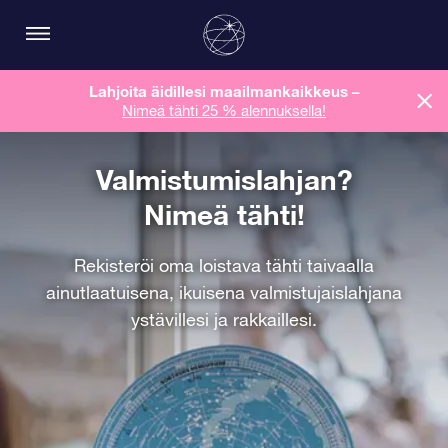
Lahjoita äidillesi maailmankaikkeus
–
Nimeä tähti 25 % alennuksella!
Valmistumislahjan?
Nimeä tähti!
Rekisteröi oma loistava tähti taivaalla
ainutlaatuisena, ikuisena valmistujaislahjana
ystävillesi ja rakkaillesi.