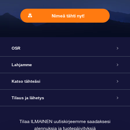
Nimeä tähti nyt!
OSR
Palvelu
Lahjamme
Ota meihin yhteyttä
Online Star -lahja
Katso tähteäsi
Blogi
OSR-lahjapakkaus
Star Register
Tilaus ja lähetys
Usein kysytyt kysymykset
Supertähtilahja
OSR Star Finder -sovelluksella
Ota meihin yhteyttä
Tilaa ILMAINEN uutiskirjeemme saadaksesi
alennuksia ja tuotepäivityksiä
Arvostelut
OSR-lahjakortti