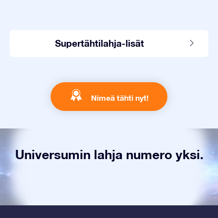
Supertähtilahja-lisät
Nimeä tähti nyt!
Universumin lahja numero yksi.