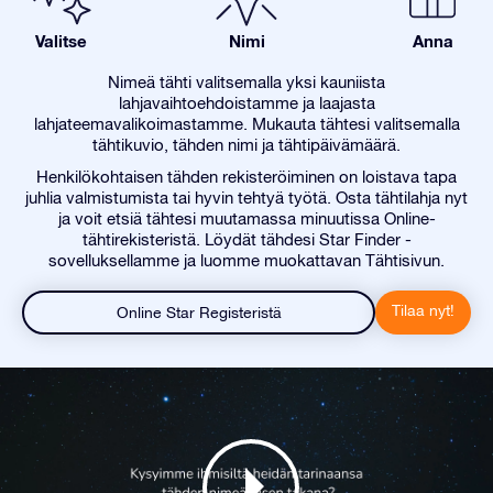
Valitse
Nimi
Anna
Nimeä tähti valitsemalla yksi kauniista
lahjavaihtoehdoistamme ja laajasta
lahjateemavalikoimastamme. Mukauta tähtesi valitsemalla
tähtikuvio, tähden nimi ja tähtipäivämäärä.
Henkilökohtaisen tähden rekisteröiminen on loistava tapa
juhlia valmistumista tai hyvin tehtyä työtä. Osta tähtilahja nyt
ja voit etsiä tähtesi muutamassa minuutissa Online-
tähtirekisteristä. Löydät tähdesi Star Finder -
sovelluksellamme ja luomme muokattavan Tähtisivun.
Tilaa nyt!
Online Star Registeristä