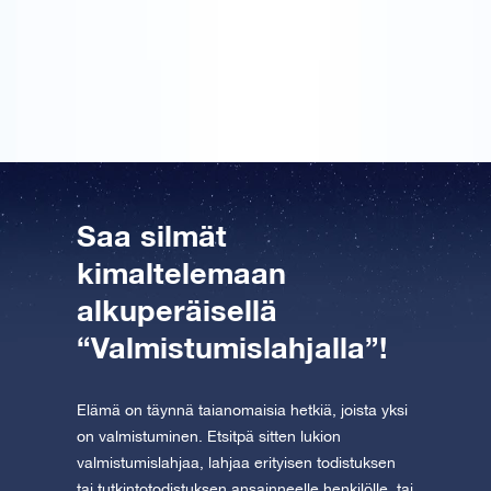
Sain tämän parhaalle ystävälleni hänen
valmistujaisiinsa. Hän oli iloinen ja erittäin tyytyväinen
omaan tähtensä.
Saa silmät
kimaltelemaan
alkuperäisellä
“Valmistumislahjalla”!
Elämä on täynnä taianomaisia hetkiä, joista yksi
on valmistuminen. Etsitpä sitten lukion
valmistumislahjaa, lahjaa erityisen todistuksen
tai tutkintotodistuksen ansainneelle henkilölle, tai