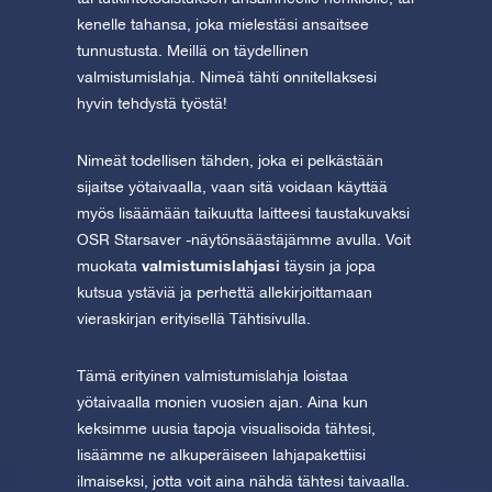
kenelle tahansa, joka mielestäsi ansaitsee
tunnustusta. Meillä on täydellinen
valmistumislahja. Nimeä tähti onnitellaksesi
hyvin tehdystä työstä!
Nimeät todellisen tähden, joka ei pelkästään
sijaitse yötaivaalla, vaan sitä voidaan käyttää
myös lisäämään taikuutta laitteesi taustakuvaksi
OSR Starsaver -näytönsäästäjämme avulla. Voit
valmistumislahjasi
muokata
täysin ja jopa
kutsua ystäviä ja perhettä allekirjoittamaan
vieraskirjan erityisellä Tähtisivulla.
Tämä erityinen valmistumislahja loistaa
yötaivaalla monien vuosien ajan. Aina kun
keksimme uusia tapoja visualisoida tähtesi,
lisäämme ne alkuperäiseen lahjapakettiisi
ilmaiseksi, jotta voit aina nähdä tähtesi taivaalla.