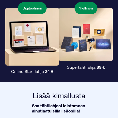
Digitaalinen
Ylellinen
89 €
Supertähtilahja
24 €
Online Star -lahja
Lisää kimallusta
Saa tähtilahjasi loistamaan
ainutlaatuisilla lisäosilla!