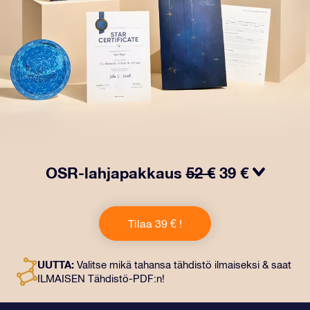
OSR-lahjapakkaus
52 €
39 €
Saa silmät loistamaan OSR-lahjapakkauksellamme!
Tämä lahja sisältää kauniin kirjekuoren ja
Tilaa 39 € !
henkilökohtaiset ​​asiakirjat, jotka lähetetään
valitsemaasi osoitteeseen. Saat myös digitaaliset
asiakirjat ja ilmaisen sovellustemme käytön. Tämä on
UUTTA:
Valitse mikä tahansa tähdistö ilmaiseksi & saat
maaginen tapa antaa ikuinen lahja ystäville ja rakkaille.
ILMAISEN Tähdistö-PDF:n!