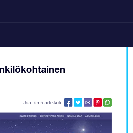
enkilökohtainen
Jaa tämä artikkeli