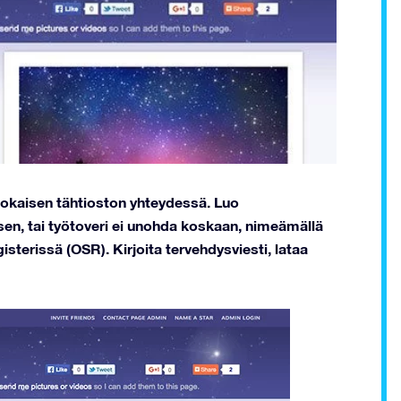
jokaisen tähtioston yhteydessä. Luo
en, tai työtoveri ei unohda koskaan, nimeämällä
gisterissä (OSR). Kirjoita tervehdysviesti, lataa