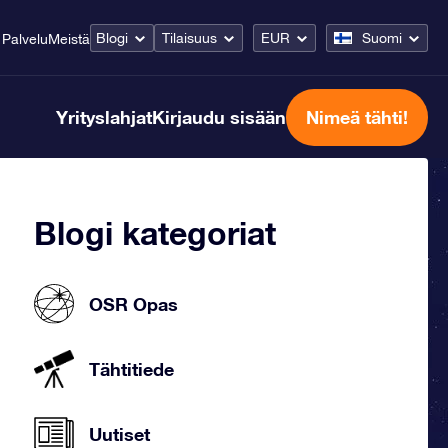
Blogi
Tilaisuus
EUR
Suomi
Palvelu
Meistä
Yrityslahjat
Kirjaudu sisään
Nimeä tähti!
Blogi kategoriat
OSR Opas
Tähtitiede
Uutiset