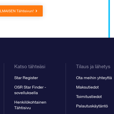
 ILMAISEN Tähtisivun!
Katso tähteäsi
Tilaus ja lähetys
Star Register
Ota meihin yhteyttä
OSR Star Finder -
Maksutiedot
sovelluksella
Toimitustiedot
Henkilökohtainen
Palautuskäytäntö
Tähtisivu