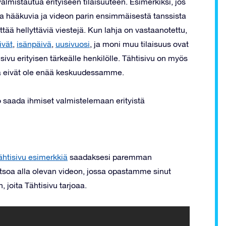
lmistautua erityiseen tilaisuuteen. Esimerkiksi, jos
oja hääkuvia ja videon parin ensimmäisestä tanssista
ttää hellyttäviä viestejä. Kun lahja on vastaanotettu,
ivät
,
isänpäivä
,
uusivuosi
, ja moni muu tilaisuus ovat
sivu erityisen tärkeälle henkilölle. Tähtisivu on myös
tka eivät ole enää keskuudessamme.
 saada ihmiset valmistelemaan erityistä
ähtisivu esimerkkiä
saadaksesi paremman
atsoa alla olevan videon, jossa opastamme sinut
 joita Tähtisivu tarjoaa.