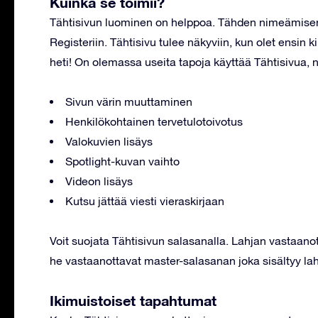
Kuinka se toimii?
Tähtisivun luominen on helppoa. Tähden nimeämisen j
Registeriin. Tähtisivu tulee näkyviin, kun olet ensin ki
heti! On olemassa useita tapoja käyttää Tähtisivua, n
Sivun värin muuttaminen
Henkilökohtainen tervetulotoivotus
Valokuvien lisäys
Spotlight-kuvan vaihto
Videon lisäys
Kutsu jättää viesti vieraskirjaan
Voit suojata Tähtisivun salasanalla. Lahjan vastaanot
he vastaanottavat master-salasanan joka sisältyy 
Ikimuistoiset tapahtumat