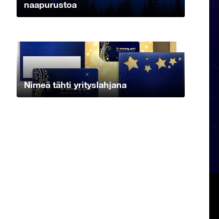
naapurustoa
Nimeä tähti yrityslahjana