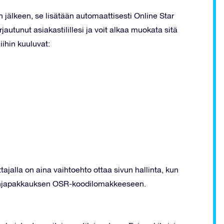
älkeen, se lisätään automaattisesti Online Star
rjautunut asiakastilillesi ja voit alkaa muokata sitä
iihin kuuluvat:
tajalla on aina vaihtoehto ottaa sivun hallinta, kun
lahjapakkauksen OSR-koodilomakkeeseen.