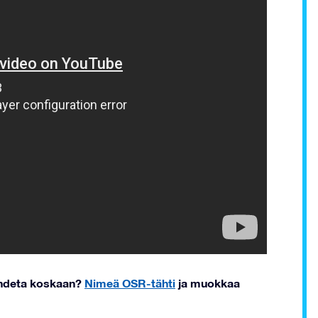
nohdeta koskaan?
Nimeä OSR-tähti
ja muokkaa