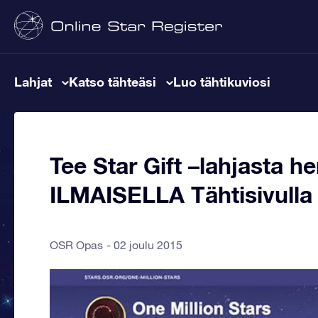
Lahjat
Katso tähteäsi
Luo tähtikuviosi
Tee Star Gift –lahjasta h
ILMAISELLA Tähtisivulla
OSR Opas
02 joulu 2015