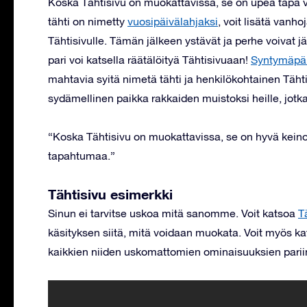
Koska Tähtisivu on muokattavissa, se on upea tapa va
tähti on nimetty
vuosipäivälahjaksi
, voit lisätä vanh
Tähtisivulle. Tämän jälkeen ystävät ja perhe voivat jä
pari voi katsella räätälöityä Tähtisivuaan!
Syntymäpä
mahtavia syitä nimetä tähti ja henkilökohtainen Tähti
sydämellinen paikka rakkaiden muistoksi heille, jo
“Koska Tähtisivu on muokattavissa, se on hyvä keino
tapahtumaa.”
Tähtisivu esimerkki
Sinun ei tarvitse uskoa mitä sanomme. Voit katsoa
T
käsityksen siitä, mitä voidaan muokata. Voit myös k
kaikkien niiden uskomattomien ominaisuuksien pariin,