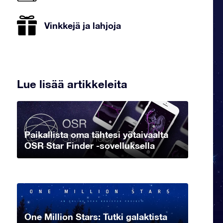
Vinkkejä ja lahjoja
Lue lisää artikkeleita
Paikallista oma tähtesi yötaivaalta
OSR Star Finder -sovelluksella
One Million Stars: Tutki galaktista