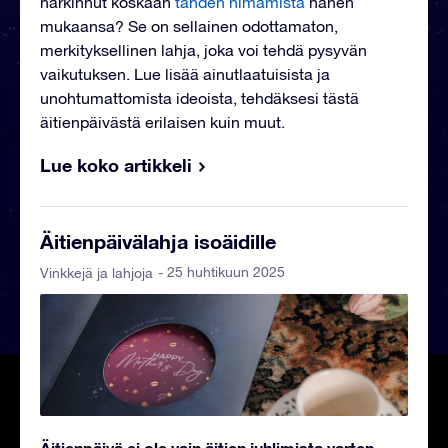
harkinnut koskaan
tähden nimämistä
hänen
mukaansa? Se on sellainen odottamaton,
merkityksellinen lahja, joka voi tehdä pysyvän
vaikutuksen. Lue lisää ainutlaatuisista ja
unohtumattomista ideoista, tehdäksesi tästä
äitienpäivästä erilaisen kuin muut.
Lue koko artikkeli
Äitienpäivälahja isoäidille
- 25 huhtikuun 2025
Vinkkejä ja lahjoja
Äitienpäivä ei ole vain äitien juhlimista varten,