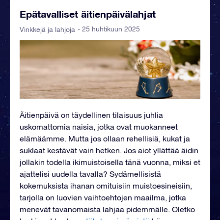
Epätavalliset äitienpäivälahjat
- 25 huhtikuun 2025
Vinkkejä ja lahjoja
Äitienpäivä on täydellinen tilaisuus juhlia
uskomattomia naisia, jotka ovat muokanneet
elämäämme. Mutta jos ollaan rehellisiä, kukat ja
suklaat kestävät vain hetken. Jos aiot yllättää äidin
jollakin todella ikimuistoisella tänä vuonna, miksi et
ajattelisi uudella tavalla? Sydämellisistä
kokemuksista ihanan omituisiin muistoesineisiin,
tarjolla on luovien vaihtoehtojen maailma, jotka
menevät tavanomaista lahjaa pidemmälle. Oletko