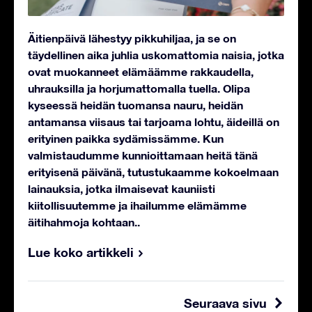
Äitienpäivä lähestyy pikkuhiljaa, ja se on
täydellinen aika juhlia uskomattomia naisia, jotka
ovat muokanneet elämäämme rakkaudella,
uhrauksilla ja horjumattomalla tuella. Olipa
kyseessä heidän tuomansa nauru, heidän
antamansa viisaus tai tarjoama lohtu, äideillä on
erityinen paikka sydämissämme.
Kun
valmistaudumme kunnioittamaan heitä tänä
erityisenä päivänä, tutustukaamme kokoelmaan
lainauksia, jotka ilmaisevat kauniisti
kiitollisuutemme ja ihailumme elämämme
äitihahmoja kohtaan..
Lue koko artikkeli
Seuraava sivu