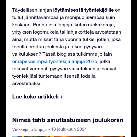
löytämisestä työntekijöille
Täydellisen lahjan
on
tullut jännittävämpää ja monipuolisempaa kuin
koskaan. Perinteisiä lahjoja, kuten ruokakoreja,
yrityksen logomukeja tai lahjakortteja arvostetaan
aina, mutta mikset tänä vuonna tutkisi jotain, joka
todella erottuu joukosta ja tekee pysyvän
vaikutuksen? Tässä blogissa tutkimme joitain
omaperäisimpiä työntekijälahjoja 2025,
jotka
tekevät varmasti pysyvän vaikutuksen ja saavat
työntekijäsi tuntemaan itsensä todella
arvostetuiksi.
Lue koko artikkeli
Nimeä tähti ainutlaatuiseen joulukoriin
- 13 joulukuun 2024
Vinkkejä ja lahjoja