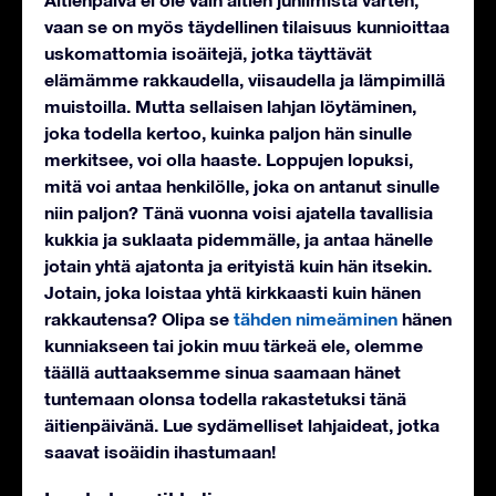
vaan se on myös täydellinen tilaisuus kunnioittaa
uskomattomia isoäitejä, jotka täyttävät
elämämme rakkaudella, viisaudella ja lämpimillä
muistoilla. Mutta sellaisen lahjan löytäminen,
joka todella kertoo, kuinka paljon hän sinulle
merkitsee, voi olla haaste. Loppujen lopuksi,
mitä voi antaa henkilölle, joka on antanut sinulle
niin paljon? Tänä vuonna voisi ajatella tavallisia
kukkia ja suklaata pidemmälle, ja antaa hänelle
jotain yhtä ajatonta ja erityistä kuin hän itsekin.
Jotain, joka loistaa yhtä kirkkaasti kuin hänen
rakkautensa? Olipa se
tähden nimeäminen
hänen
kunniakseen tai jokin muu tärkeä ele, olemme
täällä auttaaksemme sinua saamaan hänet
tuntemaan olonsa todella rakastetuksi tänä
äitienpäivänä. Lue sydämelliset lahjaideat, jotka
saavat isoäidin ihastumaan!