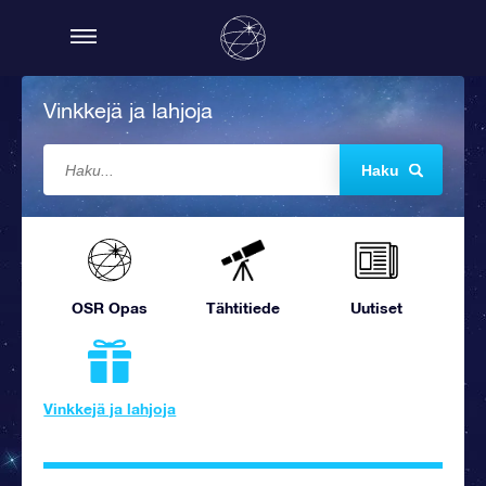
Vinkkejä ja lahjoja
Haku
OSR Opas
Tähtitiede
Uutiset
Vinkkejä ja lahjoja