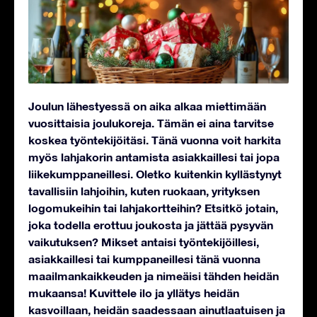
Joulun lähestyessä on aika alkaa miettimään
vuosittaisia joulukoreja. Tämän ei aina tarvitse
koskea työntekijöitäsi. Tänä vuonna voit harkita
myös lahjakorin antamista asiakkaillesi tai jopa
liikekumppaneillesi. Oletko kuitenkin kyllästynyt
tavallisiin lahjoihin, kuten ruokaan, yrityksen
logomukeihin tai lahjakortteihin? Etsitkö jotain,
joka todella erottuu joukosta ja jättää pysyvän
vaikutuksen? Mikset antaisi työntekijöillesi,
asiakkaillesi tai kumppaneillesi tänä vuonna
maailmankaikkeuden ja nimeäisi tähden heidän
mukaansa! Kuvittele ilo ja yllätys heidän
kasvoillaan, heidän saadessaan ainutlaatuisen ja