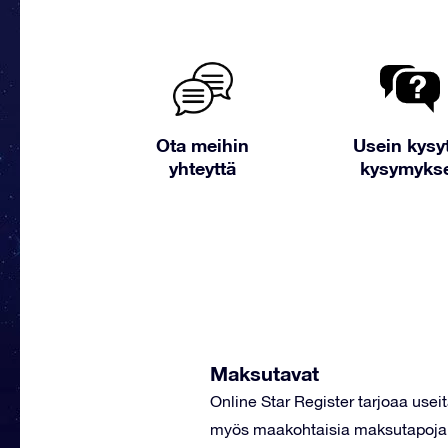
Ota meihin
Usein kysy
yhteyttä
kysymyks
Maksutavat
Online Star Register tarjoaa use
myös maakohtaisia maksutapoja, 