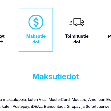
tyt
Maksutie
Toimitustie
P
et
dot
dot
Maksutiedot
ita maksutapoja, kuten Visa, MasterCard, Maestro, American Exp
kuten Postepay, iDEAL, Bancontact, Giropay ja Sofortüberwei