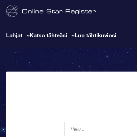
Lahjat
Katso tähteäsi
Luo tähtikuviosi