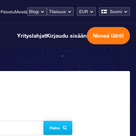
Blogi
Tilaisuus
EUR
Suomi
Palvelu
Meistä
Yrityslahjat
Kirjaudu sisään
Nimeä tähti!
Haku