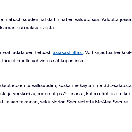
ulle mahdollisuuden nähdä hinnat eri valuutoissa. Valuutta jo
itsemastasi maksutavasta.
a voit ladata sen helposti
asiakastililtäsi
. Voit kirjautua henkilö
ttäneet sinulle vahvistus sähköpostissa.
maksutietojen turvallisuuden, koska me käytämme SSL-salausta
ta ja verkkosivujemme https:// –osasta, kuten näet osoite ke
vasti ja sen takaavat, sekä Norton Secured että McAfee Secure.