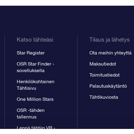
Katso tähteäsi
Tilaus ja lähetys
Star Register
Ota meihin yhteyttä
OSR Star Finder -
Maksutiedot
sovelluksella
Toimitustiedot
Henkilökohtainen
Palautuskäytäntö
Tähtisivu
Tähtikuviosta
One Million Stars
OSR -tähden
tallennus
Lennä tähtiin VR -