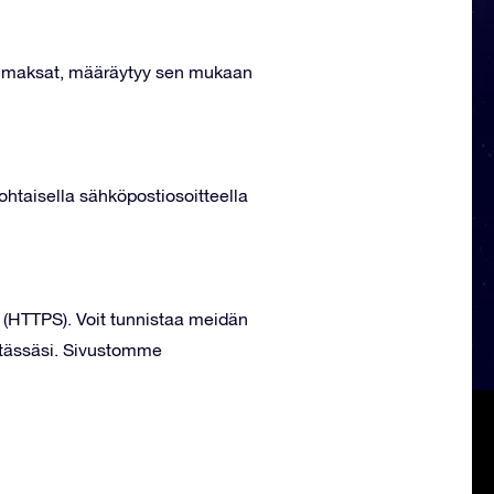
ssa maksat, määräytyy sen mukaan
kohtaisella sähköpostiosoitteella
 (HTTPS). Voit tunnistaa meidän
ntässäsi. Sivustomme