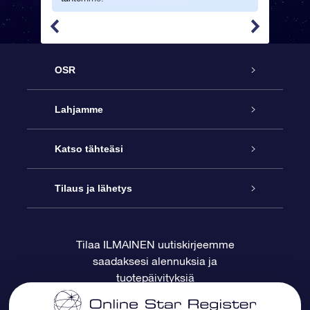
OSR
Palvelu
Lahjamme
Ota meihin yhteyttä
Online Star -lahja
Katso tähteäsi
Blogi
OSR-lahjapakkaus
Star Register
Tilaus ja lähetys
Usein kysytyt kysymykset
Supertähtilahja
OSR Star Finder -sovelluksella
Ota meihin yhteyttä
Tilaa ILMAINEN uutiskirjeemme
saadaksesi alennuksia ja
Arvostelut
OSR-lahjakortti
Henkilökohtainen Tähtisivu
Maksutiedot
tuotepäivityksiä
Yrityslahjat
One Million Stars
Toimitustiedot