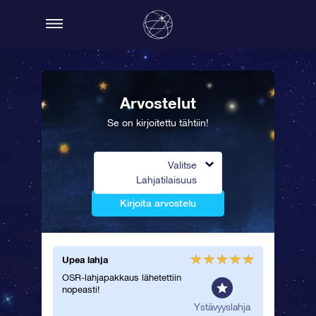
Arvostelut
Se on kirjoitettu tähtiin!
Valitse
Lahjatilaisuus
Kirjoita arvostelu
Upea lahja
Kaunis s
OSR-lahjapakkaus lähetettiin
Erityinen
nopeasti!
ammattit
Tilaan 
tislahja
Ystävyyslahja
lisää yst