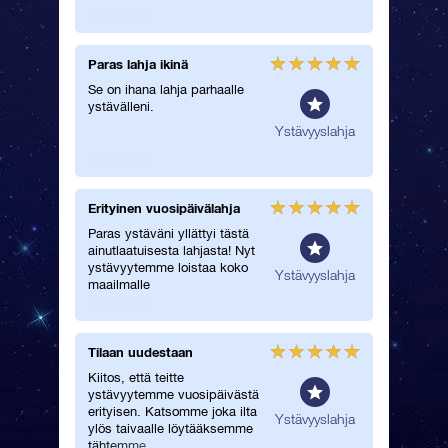
Paras lahja ikinä
Sain la
tähdist
Se on ihana lahja parhaalle
ystävälleni.
Annoin t
mukavall
einen
Ystävyyslahja
rakastaa
kaikkea
tuli.
Erityinen vuosipäivälahja
Erittäin
Paras ystäväni yllättyi tästä
Yllätin 
ainutlaatuisesta lahjasta! Nyt
omalla t
ystävyytemme loistaa koko
ilmeensä
einen
Ystävyyslahja
maailmalle
lahjan, 
Tilaan uudestaan
Täydell
juhla
Kiitos, että teitte
ystävyytemme vuosipäivästä
Erittäin 
erityisen. Katsomme joka ilta
maaginen
einen
Ystävyyslahja
ylös taivaalle löytääksemme
ystävälle
tähtemme.