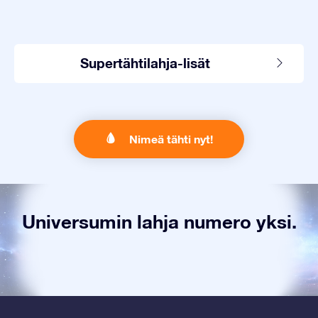
Supertähtilahja-lisät
Nimeä tähti nyt!
Universumin lahja numero yksi.