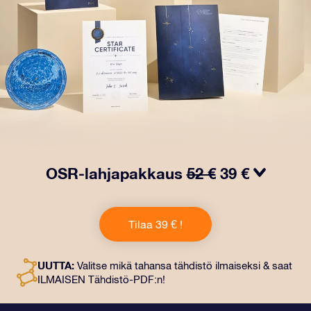
OSR-lahjapakkaus
52 €
39 €
Saa silmät loistamaan OSR-lahjapakkauksellamme!
Tämä lahja sisältää kauniin kirjekuoren ja
Tilaa 39 € !
henkilökohtaiset ​​asiakirjat, jotka lähetetään
valitsemaasi osoitteeseen. Saat myös digitaaliset
asiakirjat ja ilmaisen sovellustemme käytön. Tämä on
UUTTA:
Valitse mikä tahansa tähdistö ilmaiseksi & saat
maaginen tapa antaa ikuinen lahja ystäville ja rakkaille.
ILMAISEN Tähdistö-PDF:n!