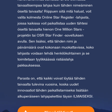
taivaallisempaa lahjaa kuin tähden nimeäminen
öiseltä taivaalta! Riippuen siitä mitä haluat, voit
valita kolmesta Online Star Register -lahjasta,
joissa kaikissa voit paikallistaa uuden tähtesi
öiseltä taivaalta hienon One Million Stars -
projektin tai OSR Star Finder -sovelluksen
avulla. Sen lisäksi, että tähden nimi ja
päivämäärä ovat kokonaan muokattavissa, koko
lahjasta voidaan tehdä henkilökohtainen ja se
toimitetaan tyylikkäässä ristiäislahja
pakkauksessa.
Parasta on, että kaikki voivat löytää tähden
taivaalta tulevina vuosina, koska uudet
innovaatiot tähden paikallistamiseksi lisätään
alkuperäiseen lahjapakettiisi täysin ILMAISEKSI.