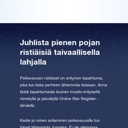
Tutustu One Million Stars -sovellukseen
Explore the universe virtually
AppStore (iOS)
Play Store (Android)
Juhlista pienen pojan
ristiäisiä taivaallisella
lahjalla
Poikavauvan ristiäiset on erityinen tapahtuma,
joka tuo koko perheen lähemmäs toisiaan. Anna
tästä tapahtumasta ikuinen muisto erityisellä
nimetyllä ja päivätyllä Online Star Register -
tähdellä.
Kaste ja nimen antaminen poikavauvalle tuo
hänet lähemmäs Jumalaa. Ei ole olemassa