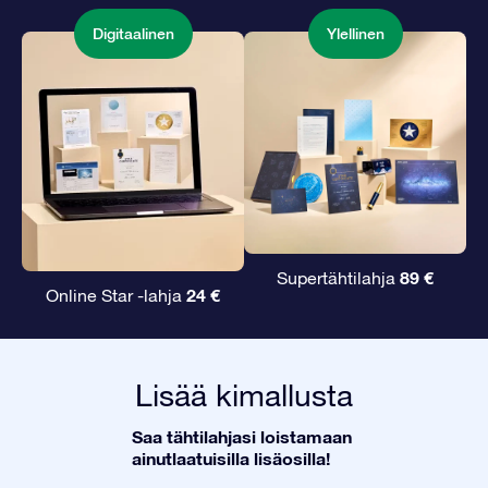
Digitaalinen
Ylellinen
89 €
Supertähtilahja
24 €
Online Star -lahja
Lisää kimallusta
Saa tähtilahjasi loistamaan
ainutlaatuisilla lisäosilla!