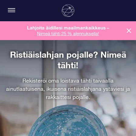
Lahjoita äidillesi maailmankaikkeus
–
Nimeä tähti 25 % alennuksella!
Ristiäislahjan pojalle? Nimeä
tähti!
Rekisteröi oma loistava tähti taivaalla
ainutlaatuisena, ikuisena ristiäislahjana ystäviesi ja
rakkaittesi pojalle.