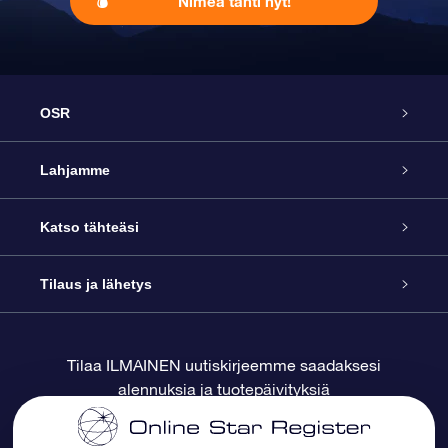
Nimeä tähti nyt!
OSR
Palvelu
Lahjamme
Ota meihin yhteyttä
Online Star -lahja
Katso tähteäsi
Blogi
OSR-lahjapakkaus
Star Register
Tilaus ja lähetys
Usein kysytyt kysymykset
Supertähtilahja
OSR Star Finder -sovelluksella
Ota meihin yhteyttä
Tilaa ILMAINEN uutiskirjeemme saadaksesi
alennuksia ja tuotepäivityksiä
Arvostelut
OSR-lahjakortti
Henkilökohtainen Tähtisivu
Maksutiedot