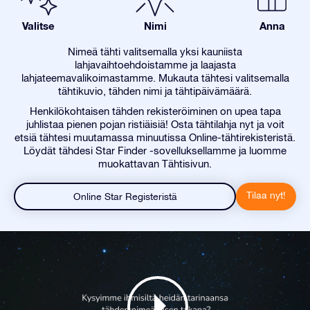
Valitse
Nimi
Anna
Nimeä tähti valitsemalla yksi kauniista
lahjavaihtoehdoistamme ja laajasta
lahjateemavalikoimastamme. Mukauta tähtesi valitsemalla
tähtikuvio, tähden nimi ja tähtipäivämäärä.
Henkilökohtaisen tähden rekisteröiminen on upea tapa
juhlistaa pienen pojan ristiäisiä! Osta tähtilahja nyt ja voit
etsiä tähtesi muutamassa minuutissa Online-tähtirekisteristä.
Löydät tähdesi Star Finder -sovelluksellamme ja luomme
muokattavan Tähtisivun.
Tilaa nyt!
Online Star Registeristä