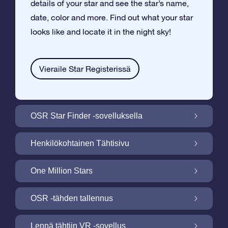
details of your star and see the star’s name,
date, color and more. Find out what your star
looks like and locate it in the night sky!
Vieraile Star Registerissä
OSR Star Finder -sovelluksella
Paikallista oma tähtesi yötaivaalta OSR
Henkilökohtainen Tähtisivu
Star Finder -sovelluksella
Tee Star Gift –lahjasta henkilökohtainen
One Million Stars
ilmaisella Tähtisivulla
One Million Stars: Tutki galaktista
OSR -tähden tallennus
naapurustoa
Valaise ruutusi OSR -tähtinäyttökuva
Lennä tähtiin VR -sovellus