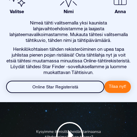
Valitse
Nimi
Anna
Nimeä tähti valitsemalla yksi kauniista
lahjavaihtoehdoistamme ja laajasta
lahjateemavalikoimastamme. Mukauta tähtesi valitsemalla
tähtikuvio, tähden nimi ja tähtipäivämäärä.
Henkilökohtaisen tähden rekisteröiminen on upea tapa
juhlistaa pienen pojan ristiäisiä! Osta tähtilahja nyt ja voit
etsiä tähtesi muutamassa minuutissa Online-tähtirekisteristä.
Löydät tähdesi Star Finder -sovelluksellamme ja luomme
muokattavan Tähtisivun.
Tilaa nyt!
Online Star Registeristä