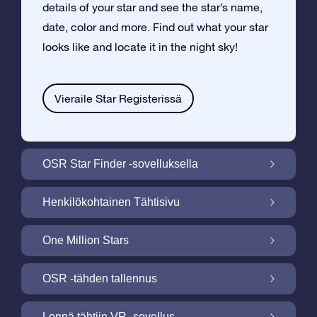
details of your star and see the star’s name,
date, color and more. Find out what your star
looks like and locate it in the night sky!
Vieraile Star Registerissä
OSR Star Finder -sovelluksella
Paikallista oma tähtesi yötaivaalta OSR
Henkilökohtainen Tähtisivu
Star Finder -sovelluksella
Tee Star Gift –lahjasta henkilökohtainen
One Million Stars
ilmaisella Tähtisivulla
One Million Stars: Tutki galaktista
OSR -tähden tallennus
naapurustoa
Valaise ruutusi OSR -tähtinäyttökuva
Lennä tähtiin VR -sovellus