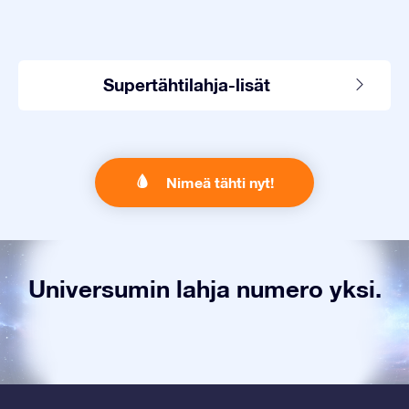
Supertähtilahja-lisät
Nimeä tähti nyt!
Universumin lahja numero yksi.