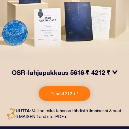
OSR-lahjapakkaus
5616 ₹
4212 ₹
Saa silmät loistamaan OSR-lahjapakkauksellamme!
Tämä lahja sisältää kauniin kirjekuoren ja
Tilaa 4212 ₹ !
henkilökohtaiset ​​asiakirjat, jotka lähetetään
valitsemaasi osoitteeseen. Saat myös digitaaliset
asiakirjat ja ilmaisen sovellustemme käytön. Tämä on
UUTTA:
Valitse mikä tahansa tähdistö ilmaiseksi & saat
maaginen tapa antaa ikuinen lahja ystäville ja rakkaille.
ILMAISEN Tähdistö-PDF:n!