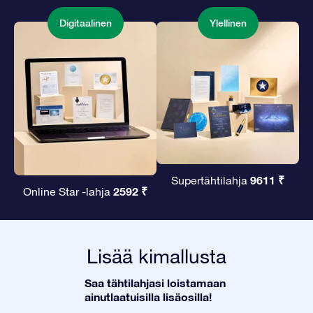
Digitaalinen
Ylellinen
9611 ₹
Supertähtilahja
2592 ₹
Online Star -lahja
Lisää kimallusta
Saa tähtilahjasi loistamaan
ainutlaatuisilla lisäosilla!