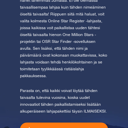
hänet lähemmäs Jumalaa. Ei ole olemassa
taivaallisempaa lahjaa kuin tähden nimeäminen
öiseltä taivaalta! Riippuen siitä mitä haluat, voit
valita kolmesta Online Star Register -lahjasta,
joissa kaikissa voit paikallistaa uuden tähtesi
öiseltä taivaalta hienon One Million Stars -
projektin tai OSR Star Finder -sovelluksen
avulla. Sen lisäksi, että tähden nimi ja
päivämäärä ovat kokonaan muokattavissa, koko
lahjasta voidaan tehdä henkilökohtainen ja se
toimitetaan tyylikkäässä ristiäislahja
pakkauksessa.
Parasta on, että kaikki voivat löytää tähden
taivaalta tulevina vuosina, koska uudet
innovaatiot tähden paikallistamiseksi lisätään
alkuperäiseen lahjapakettiisi täysin ILMAISEKSI.