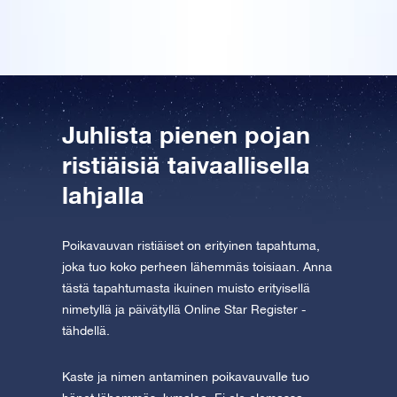
Tutustu One Million Stars -sovellukseen
Explore the universe virtually
AppStore (iOS)
Play Store (Android)
Juhlista pienen pojan
ristiäisiä taivaallisella
lahjalla
Poikavauvan ristiäiset on erityinen tapahtuma,
joka tuo koko perheen lähemmäs toisiaan. Anna
tästä tapahtumasta ikuinen muisto erityisellä
nimetyllä ja päivätyllä Online Star Register -
tähdellä.
Kaste ja nimen antaminen poikavauvalle tuo