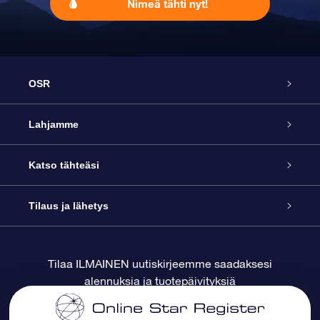
Nimeä tähti nyt!
OSR
Palvelu
Lahjamme
Ota meihin yhteyttä
Online Star -lahja
Katso tähteäsi
Blogi
OSR-lahjapakkaus
Star Register
Tilaus ja lähetys
Usein kysytyt kysymykset
Supertähtilahja
OSR Star Finder -sovelluksella
Ota meihin yhteyttä
Tilaa ILMAINEN uutiskirjeemme saadaksesi
alennuksia ja tuotepäivityksiä
Arvostelut
OSR-lahjakortti
Henkilökohtainen Tähtisivu
Maksutiedot