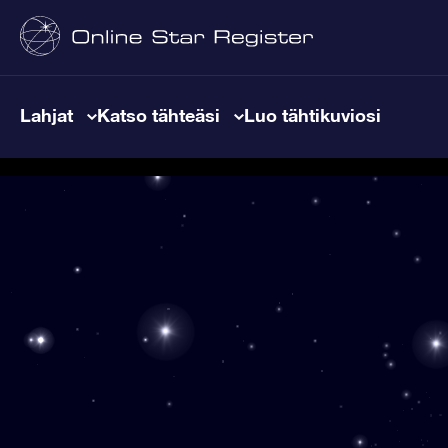
Lahjat
Katso tähteäsi
Luo tähtikuviosi