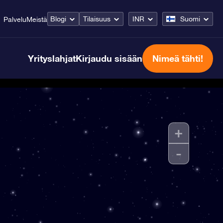
Blogi
Tilaisuus
INR
Suomi
Palvelu
Meistä
Yrityslahjat
Kirjaudu sisään
Nimeä tähti!