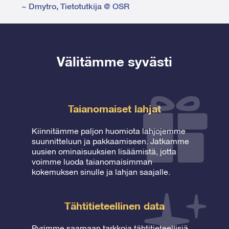
~
Dmytro
,
Tietotutkija @ OSR
Välitämme syvästi
Taianomaiset lahjat
Kiinnitämme paljon huomiota lahjojemme
suunnitteluun ja pakkaamiseen. Jatkamme
uusien ominaisuuksien lisäämistä, jotta
voimme luoda taianomaisimman
kokemuksen sinulle ja lahjan saajalle.
Tähtitieteellinen data
Pyrimme saamaan tarkkoja tähtitieteellisiä