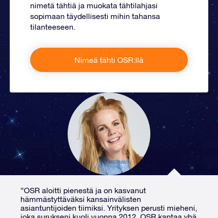
nimetä tähtiä ja muokata tähtilahjasi
sopimaan täydellisesti mihin tahansa
tilanteeseen.
Nimeä tähti OSR:llä
”OSR aloitti pienestä ja on kasvanut
hämmästyttäväksi kansainvälisten
asiantuntijoiden tiimiksi. Yrityksen perusti mieheni,
joka surukseni kuoli vuonna 2012. OSR kantaa yhä