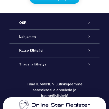
OSR
Palvelu
Lahjamme
Ota meihin yhteyttä
Online Star -lahja
Katso tähteäsi
Blogi
OSR-lahjapakkaus
Star Register
Tilaus ja lähetys
Usein kysytyt kysymykset
Supertähtilahja
OSR Star Finder -sovelluksella
Ota meihin yhteyttä
Tilaa ILMAINEN uutiskirjeemme
saadaksesi alennuksia ja
Arvostelut
OSR-lahjakortti
Henkilökohtainen Tähtisivu
Maksutiedot
tuotepäivityksiä
Yrityslahjat
One Million Stars
Toimitustiedot