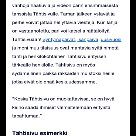
vanhoja hääkuvia ja videon parin ensimmäisestä
tanssista Tähtisivulle. Tämän jälkeen ystävät ja
perhe voivat jättää hellyttäviä viestejä. Kun lahja
on vastaanotettu, pari voi katsella räätälöityä
Tähtisivuaan!
Syntymäpäivät
,
isänpäivä
,
uusivuosi
,
ja moni muu tilaisuus ovat mahtavia syitä nimetä
tähti ja henkilökohtainen Tähtisivu erityisen
tärkeälle henkilölle. Tähtisivu on myös
sydämellinen paikka rakkaiden muistoksi heille,
jotka eivät ole enää keskuudessamme.
“Koska Tähtisivu on muokattavissa, se on hyvä
keino saada ihmiset valmistelemaan erityistä
tapahtumaa.”
Tähtisivu esimerkki