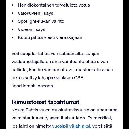
Henkilökohtainen tervetulotoivotus
Valokuvien lisäys
Spotlight-kuvan vaihto
Videon lisäys
Kutsu jättää viesti vieraskirjaan
Voit suojata Tähtisivun salasanalla. Lahjan
vastaanottajalla on aina vaihtoehto ottaa sivun
hallinta, kun he vastaanottavat master-salasanan
joka sisältyy lahjapakkauksen OSR-
koodilomakkeeseen.
Ikimuistoiset tapahtumat
Koska Tähtisivu on muokattavissa, se on upea tapa
valmistautua erityiseen tilaisuuteen. Esimerkiksi,
jos tähti on nimetty
vuosipäivälahjaksi
, voit lisätä