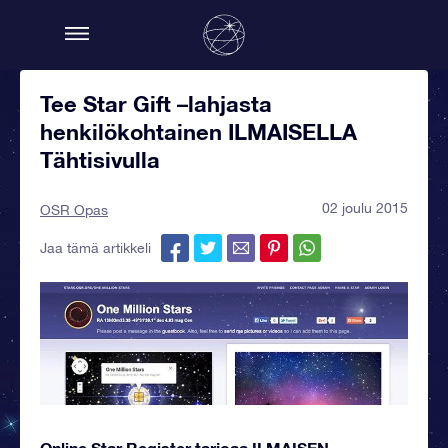
Tee Star Gift –lahjasta
henkilökohtainen ILMAISELLA
Tähtisivulla
02 joulu 2015
OSR Opas
Jaa tämä artikkeli
Online Star Register tarjoaa ILMAISEN