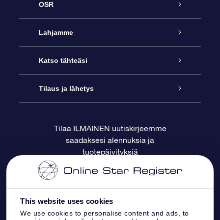
OSR
Palvelu
Lahjamme
Ota meihin yhteyttä
Online Star -lahja
Katso tähteäsi
Blogi
OSR-lahjapakkaus
Star Register
Tilaus ja lähetys
Usein kysytyt kysymykset
Supertähtilahja
OSR Star Finder -sovelluksella
Ota meihin yhteyttä
Tilaa ILMAINEN uutiskirjeemme
saadaksesi alennuksia ja
Arvostelut
OSR-lahjakortti
Henkilökohtainen Tähtisivu
Maksutiedot
tuotepäivityksiä
Yrityslahjat
One Million Stars
Toimitustiedot
OSR -tähden tallennus
Palautuskäytäntö
This website uses cookies
We use cookies to personalise content and ads, to