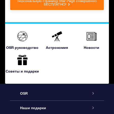
персональную страницу Star Page совершенно
БЕСПЛАТНО!
OSR руководство
Астрономия
Новости
Советы и подарки
OSR
Обслуживание
Наши подарки