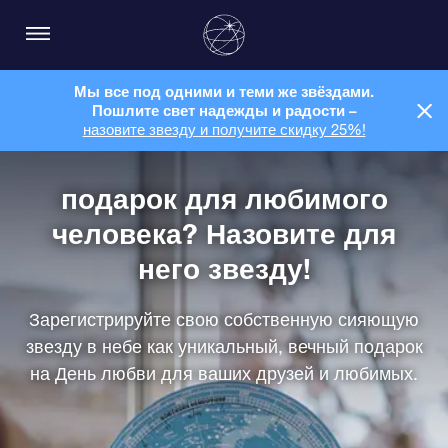
Мы все под одними и теми же звёздами.
Пошлите свет надежды и радости –
назовите звезду и получите скидку 25%!
подарок для любимого
человека? Назовите для
него звезду!
Зарегистрируйте свою собственную сияющую
звезду в небе как уникальный, вечный подарок
на День любви для ваших друзей и любимых.