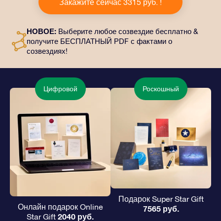
Закажите сейчас 3315 руб. !
него входит красивый конверт и
персонализированные документы, которые будут
отправлены по выбранному вами адресу, а также
НОВОЕ:
Выберите любое созвездие бесплатно &
цифровые материалы и возможность бесплатно
получите БЕСПЛАТНЫЙ PDF с фактами о
пользоваться нашими приложениями. Это
созвездиях!
волшебный и вечный подарок друзьям и любимым.
Цифровой
Роскошный
Подарок Super Star Gift
Онлайн подарок Online
7565 руб.
2040 руб.
Star Gift