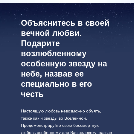
Откройте для себя Вселенную в
посетите One Million Stars
формате VR
Объяснитесь в своей
вечной любви.
AppStore (iOS)
Play Store (Android)
Подарите
возлюбленному
особенную звезду на
небе, назвав ее
специально в его
честь
Настоящую любовь невозможно объять,
также как и звезды во Вселенной.
Продемонстрируйте свою бессмертную
любовь особенному для Вас человеку, назвав