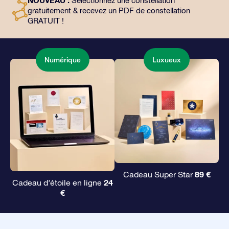
NOUVEAU :
Sélectionnez une constellation
façon magique d’offrir un cadeau éternel à vos amis et
gratuitement & recevez un PDF de constellation
à vos proches.
GRATUIT !
Numérique
Luxueux
89 €
Cadeau Super Star
24
Cadeau d’étoile en ligne
€