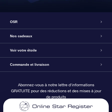
OSR
Service
Nos cadeaux
À propos de l’OSR
Cadeau d’étoile en ligne
Voir votre étoile
Nous contacter
Coffret cadeau OSR
Registre des étoiles
Commande et livraison
Le blog
Cadeau Super Star
Appli OSR Star Finder
Connexion client
Abonnez-vous à notre lettre d'informations
GRATUITE pour des réductions et des mises à jour
Questions fréquemment posées
Carte cadeau OSR
Page d’accueil personnalisée
Informations de paiement
de produits
Revues
Cadeaux d’entreprise
Un million d’étoiles
Informations d’expédition