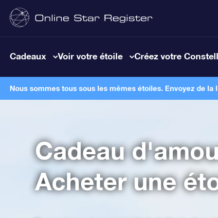
Cadeaux
Voir votre étoile
Créez votre Constel
Nous sommes tous sous les mêmes étoiles. Envoyez de la lum
Cadeau d'amou
Acheter une étoi