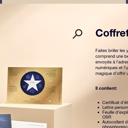
Coffr
Faites briller l
comprend une be
envoyés à l’adre
numériques et l’u
magique d’offrir
Il contient:
Certificat d'é
Lettre person
Feuille d'exp
OSR
Autocollant d
phosphoresc