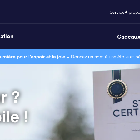
Service
À prop
lation
Cadeaux
ière pour l’espoir et la joie –
Donnez un nom à une étoile et bé
r ?
le !