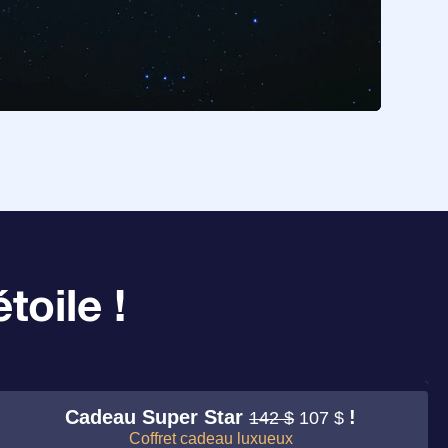
toile !
Cadeau Super Star
!
142 $
107 $
Coffret cadeau luxueux