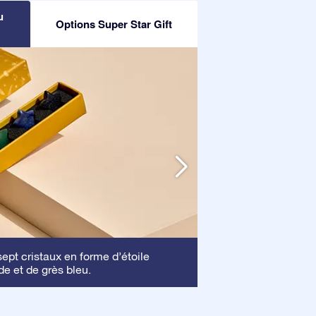
u
Options Super Star Gift
Cadre
pt cristaux en forme d’étoile
: Ce cadre 
de et de grès bleu.
mettre en valeur vo