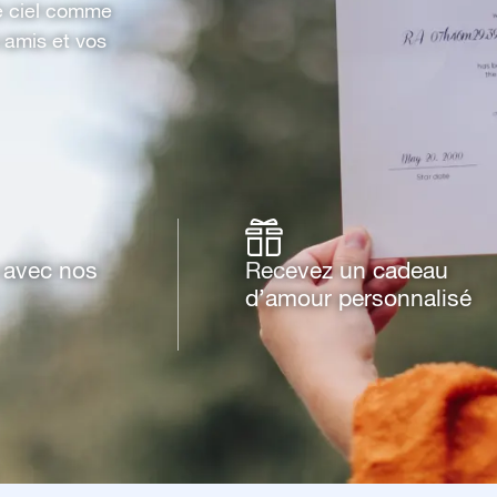
le ciel comme
 amis et vos
e avec nos
Recevez un cadeau
d’amour personnalisé