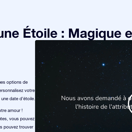
e Étoile : Magique et
ues options de
rsonnalisez votre
 une date d’étoile.
otre amour !
utes, vous pouvez
ous pouvez trouver