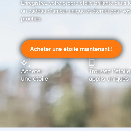
Enregistrez votre propre étoile brillante dans 
un cadeau d'amour unique et éternel pour vos
proches.
Acheter une étoile maintenant !
Acheter
Trouvez l’étoil
une étoile
applis uniques