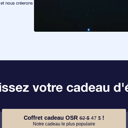
s et nous créerons
ssez votre cadeau d'é
Coffret cadeau OSR
!
62 $
47 $
Notre cadeau le plus populaire