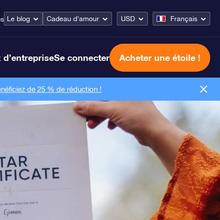
Le blog
Cadeau d’amour
USD
Français
os
 d’entreprise
Se connecter
Acheter une étoile !
néficiez de 25 % de réduction !