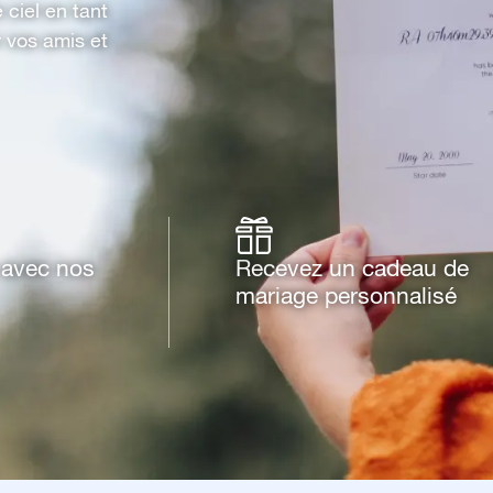
 ciel en tant
 vos amis et
e avec nos
Recevez un cadeau de
mariage personnalisé