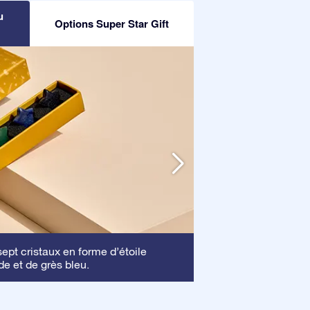
u
Options Super Star Gift
Cadre
pt cristaux en forme d’étoile
: Ce cadre 
de et de grès bleu.
mettre en valeur vo