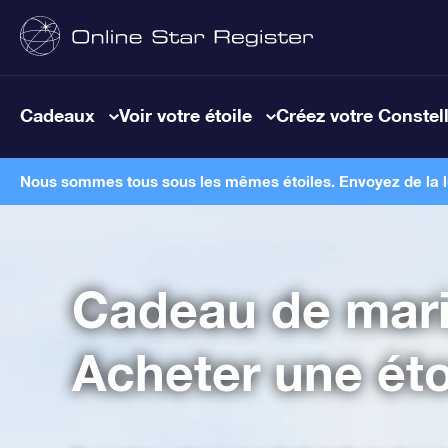
Cadeaux
Voir votre étoile
Créez votre Constel
Nous sommes tous sous les mêmes étoiles. Envoyez de la lum
Cadeau de mari
Acheter une étoi