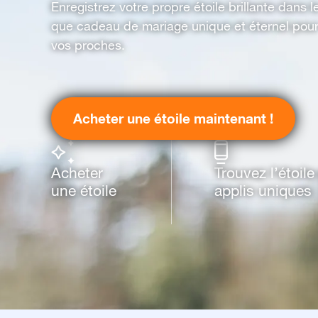
Enregistrez votre propre étoile brillante dans le
que cadeau de mariage unique et éternel pour
vos proches.
Acheter une étoile maintenant !
Acheter
Trouvez l’étoil
une étoile
applis uniques