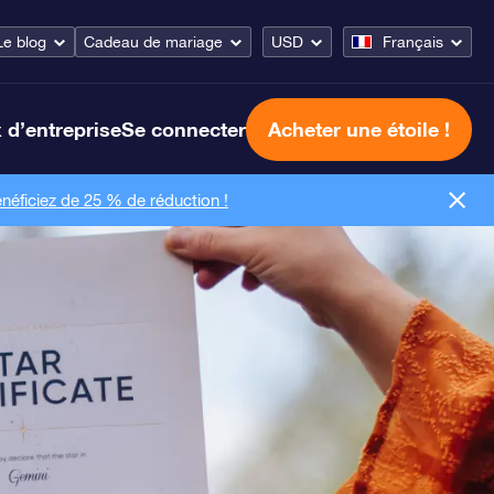
Le blog
Cadeau de mariage
USD
Français
 d’entreprise
Se connecter
Acheter une étoile !
néficiez de 25 % de réduction !