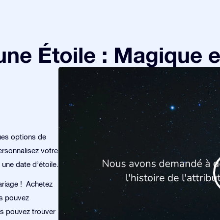
e Étoile : Magique et
ues options de
rsonnalisez votre
 une date d’étoile.
mariage ! Achetez
us pouvez
ous pouvez trouver