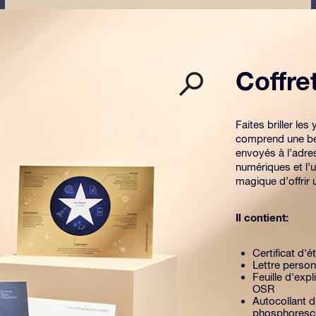
Coffr
Faites briller l
comprend une be
envoyés à l’adre
numériques et l’u
magique d’offrir
Il contient:
Certificat d'é
Lettre person
Feuille d'exp
OSR
Autocollant d
phosphoresc