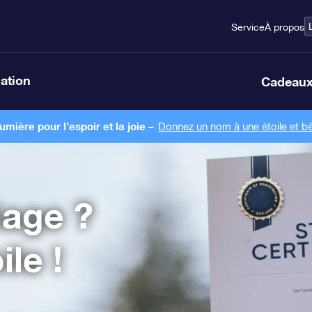
Service
À propos
lation
Cadeaux
ière pour l’espoir et la joie –
Donnez un nom à une étoile et bé
age ?
le !