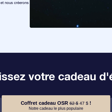
s et nous créerons
ssez votre cadeau d'é
Coffret cadeau OSR
!
62 $
47 $
Notre cadeau le plus populaire