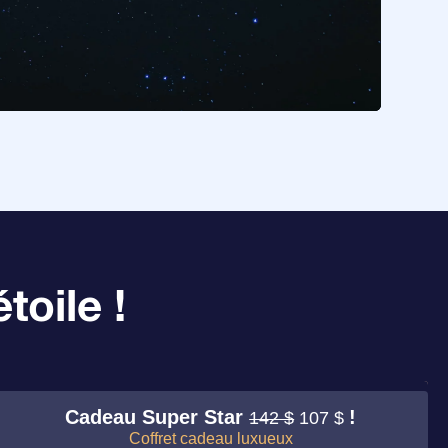
toile !
Cadeau Super Star
!
142 $
107 $
Coffret cadeau luxueux