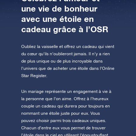
AppStore (iOS)
Play Store (Android)
une vie de bonheur
avec une étoile en
cadeau grâce à l’OSR
Oubliez la vaisselle et offrez un cadeau qui vient
du cœur qu’ils n’oublieront jamais. Il n’y a rien
de plus unique ou de plus incroyable dans
l’univers que de acheter une étoile dans l’Online
Star Register.
Un mariage représente un engagement à vie à
la personne que l’on aime. Offrez à l’heureux
couple un cadeau qui durera pour toujours en
nommant une étoile juste pour eux. Vous
pouvez choisir parmi trois cadeaux uniques.
Chacun d’entre eux vous permet de trouver
l’étoile dans le ciel en utilisant l’époustouflant