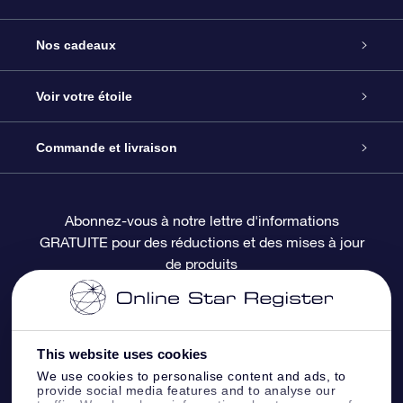
Service
Nos cadeaux
À propos de l’OSR
Cadeau d’étoile en ligne
Voir votre étoile
Nous contacter
Coffret cadeau OSR
Registre des étoiles
Commande et livraison
Le blog
Cadeau Super Star
Appli OSR Star Finder
Connexion client
Abonnez-vous à notre lettre d'informations
GRATUITE pour des réductions et des mises à jour
Questions fréquemment posées
Carte cadeau OSR
Page d’accueil personnalisée
Informations de paiement
de produits
Revues
Cadeaux d’entreprise
Un million d’étoiles
Informations d’expédition
Écran de veille OSR
Politique de retour
This website uses cookies
We use cookies to personalise content and ads, to
provide social media features and to analyse our
Appli Voler vers les étoiles
Constellations