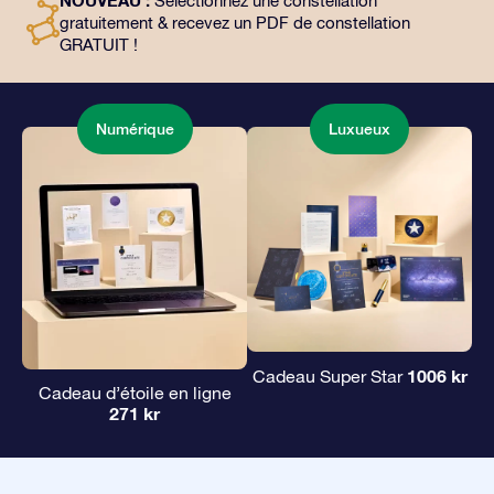
NOUVEAU :
Sélectionnez une constellation
façon magique d’offrir un cadeau éternel à vos amis et
gratuitement & recevez un PDF de constellation
à vos proches.
GRATUIT !
Numérique
Luxueux
1006 kr
Cadeau Super Star
Cadeau d’étoile en ligne
271 kr