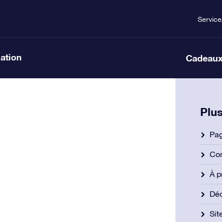
Service
lation
Cadeaux
Plus
Pag
Con
À p
Déc
Si