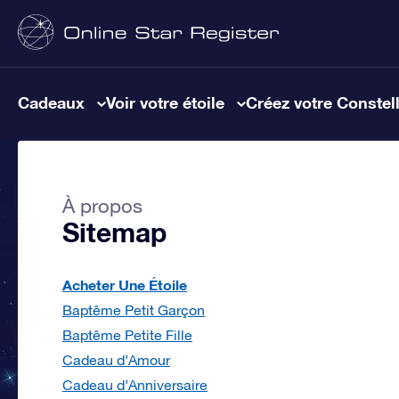
Cadeaux
Voir votre étoile
Créez votre Constel
À propos
Sitemap
Acheter Une Étoile
Baptême Petit Garçon
Baptême Petite Fille
Cadeau d’Amour
Cadeau d’Anniversaire