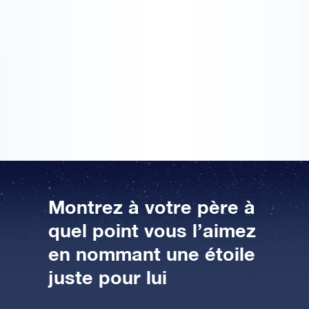
pères acheté à la va-vite. J’ai toujours envie de faire
des extras pour mon père. Encore plus cette année,
AppStore (iOS)
Play Store (Android)
parce que nous avons connu des moments très
difficiles. J’ai enregistré une étoile avec un nom qui
représente beaucoup pour nous. C’était vraiment un
cadeau de fête des pères très personnel. Un bien plus
beau cadeau que tous les cadeaux achetés
auparavant.
Montrez à votre père à
quel point vous l’aimez
en nommant une étoile
juste pour lui