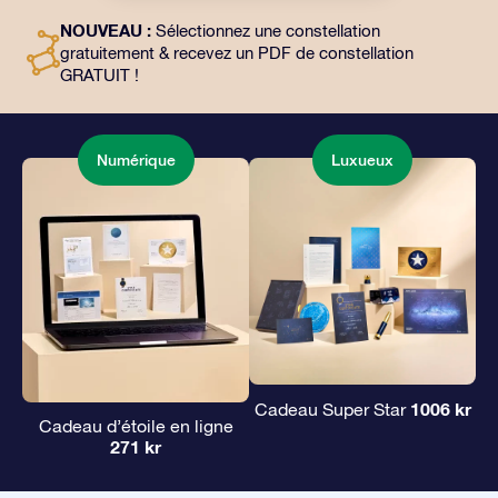
l’utilisation gratuite de nos applications. C’est une
NOUVEAU :
Sélectionnez une constellation
façon magique d’offrir un cadeau éternel à vos amis et
gratuitement & recevez un PDF de constellation
à vos proches.
GRATUIT !
Numérique
Luxueux
1006 kr
Cadeau Super Star
Cadeau d’étoile en ligne
271 kr