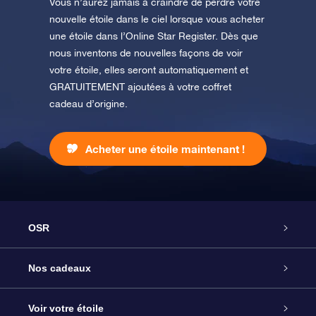
Vous n’aurez jamais à craindre de perdre votre
nouvelle étoile dans le ciel lorsque vous acheter
une étoile dans l’Online Star Register. Dès que
nous inventons de nouvelles façons de voir
votre étoile, elles seront automatiquement et
GRATUITEMENT ajoutées à votre coffret
cadeau d’origine.
Acheter une étoile maintenant !
OSR
Service
Nos cadeaux
À propos de l’OSR
Cadeau d’étoile en ligne
Voir votre étoile