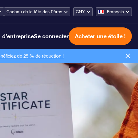
Cadeau de la fête des Pères
CNY
Français
 d’entreprise
Se connecter
Acheter une étoile !
néficiez de 25 % de réduction !