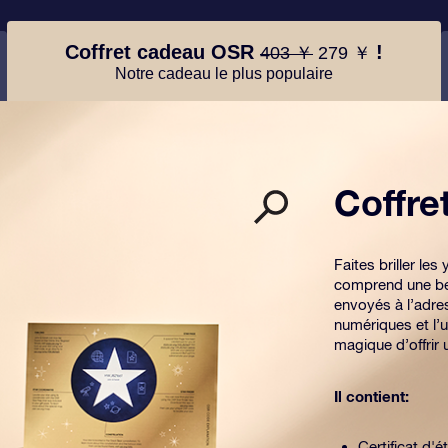
Coffret cadeau OSR
!
403 ￥
279 ￥
Notre cadeau le plus populaire
Coffr
Faites briller l
comprend une be
envoyés à l’adre
numériques et l’u
magique d’offrir
Il contient:
Certificat d'é