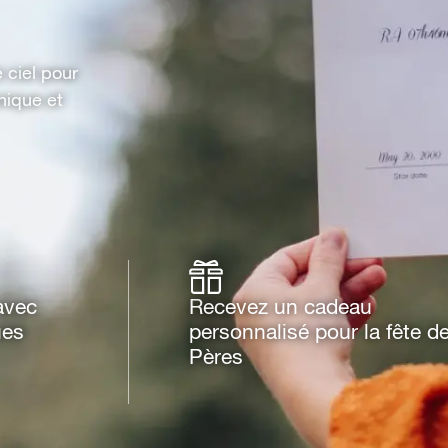
e ciel pour
nique et
 avec
Recevez un cadeau
ues
personnalisé pour la fête d
Pères