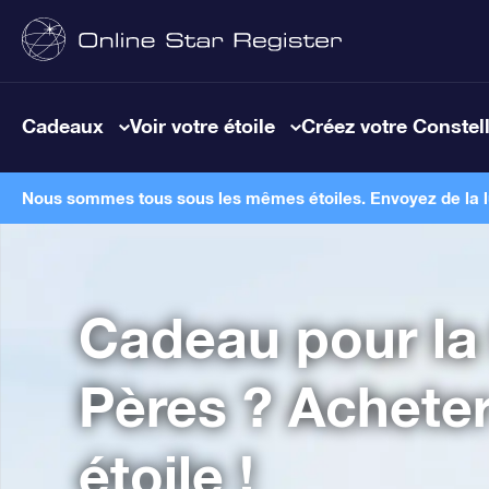
Cadeaux
Voir votre étoile
Créez votre Constel
Nous sommes tous sous les mêmes étoiles. Envoyez de la lum
Cadeau pour la 
Pères ? Achete
étoile !