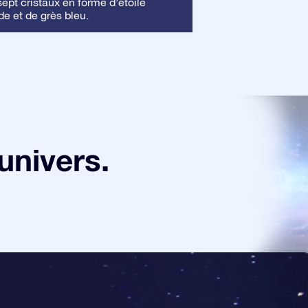
Cadre
pt cristaux en forme d’étoile
: Ce cadre 
de et de grès bleu.
mettre en valeur vo
univers.