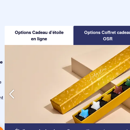
Options Cadeau d’étoile
Options Coffret cadea
en ligne
OSR
le
e
nt