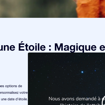
e Étoile : Magique et
ues options de
rsonnalisez votre
 une date d’étoile.