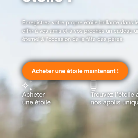
Enregistrez votre propre étoile brillante dans l
offrir à vos amis et à vos proches un cadeau u
éternel à l'occasion de la fête des pères.
Acheter une étoile maintenant !
Acheter
Trouvez l’étoile
une étoile
nos applis uniq