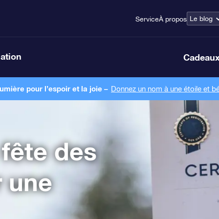
Le blog
Service
À propos
lation
Cadeaux
ière pour l’espoir et la joie –
Donnez un nom à une étoile et bé
fête des
r une