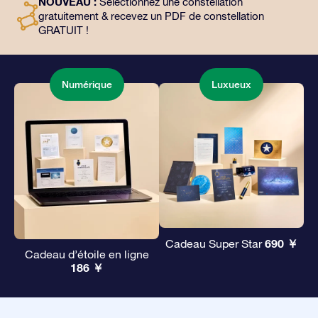
NOUVEAU :
Sélectionnez une constellation
façon magique d’offrir un cadeau éternel à vos amis et
gratuitement & recevez un PDF de constellation
à vos proches.
GRATUIT !
Numérique
Luxueux
690 ￥
Cadeau Super Star
Cadeau d’étoile en ligne
186 ￥