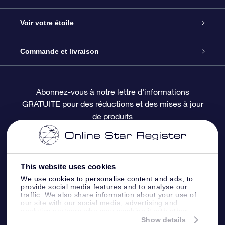
À propos de l’OSR
Cadeau d’étoile en ligne
Voir votre étoile
Nous contacter
Coffret cadeau OSR
Registre des étoiles
Commande et livraison
Le blog
Cadeau Super Star
Appli OSR Star Finder
Connexion client
Abonnez-vous à notre lettre d'informations
GRATUITE pour des réductions et des mises à jour
Questions fréquemment posées
Carte cadeau OSR
Page d’accueil personnalisée
Informations de paiement
de produits
Revues
Cadeaux d’entreprise
Un million d’étoiles
Informations d’expédition
Écran de veille OSR
Politique de retour
This website uses cookies
We use cookies to personalise content and ads, to
provide social media features and to analyse our
Appli Voler vers les étoiles
Constellations
traffic. We also share information about your use of
our site with our social media, advertising and
analytics partners who may combine it with other
information that you’ve provided to them or that
Show details