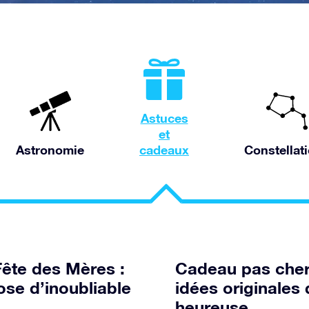
Astuces
et
Astronomie
cadeaux
Constellat
Fête des Mères :
Cadeau pas cher 
ose d’inoubliable
idées originale
heureuse