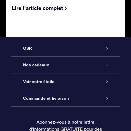
Lire l'article complet
OSR
Service
Nos cadeaux
À propos de l’OSR
Cadeau d’étoile en ligne
Voir votre étoile
Nous contacter
Coffret cadeau OSR
Registre des étoiles
Commande et livraison
Le blog
Cadeau Super Star
Appli OSR Star Finder
Connexion client
Abonnez-vous à notre lettre
d'informations GRATUITE pour des
Questions fréquemment posées
Carte cadeau OSR
Page d’accueil personnalisée