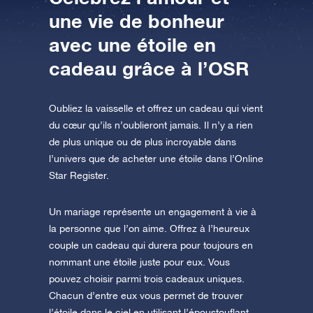
AppStore (iOS)
Play Store (Android)
une vie de bonheur
avec une étoile en
cadeau grâce à l’OSR
Oubliez la vaisselle et offrez un cadeau qui vient
du cœur qu’ils n’oublieront jamais. Il n’y a rien
de plus unique ou de plus incroyable dans
l’univers que de acheter une étoile dans l’Online
Star Register.
Un mariage représente un engagement à vie à
la personne que l’on aime. Offrez à l’heureux
couple un cadeau qui durera pour toujours en
nommant une étoile juste pour eux. Vous
pouvez choisir parmi trois cadeaux uniques.
Chacun d’entre eux vous permet de trouver
l’étoile dans le ciel en utilisant l’époustouflant