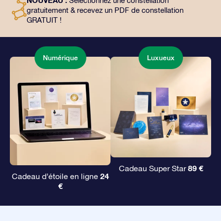
NOUVEAU :
Sélectionnez une constellation
façon magique d’offrir un cadeau éternel à vos amis et
gratuitement & recevez un PDF de constellation
à vos proches.
GRATUIT !
Numérique
Luxueux
89 €
Cadeau Super Star
24
Cadeau d’étoile en ligne
€