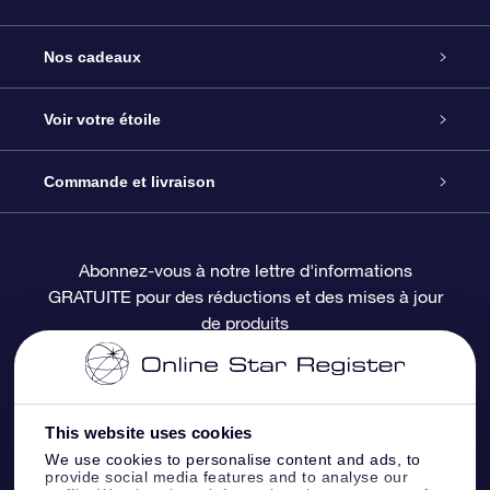
Service
Nos cadeaux
À propos de l’OSR
Cadeau d’étoile en ligne
Voir votre étoile
Nous contacter
Coffret cadeau OSR
Registre des étoiles
Commande et livraison
Le blog
Cadeau Super Star
Appli OSR Star Finder
Connexion client
Abonnez-vous à notre lettre d'informations
GRATUITE pour des réductions et des mises à jour
Questions fréquemment posées
Carte cadeau OSR
Page d’accueil personnalisée
Informations de paiement
de produits
Revues
Cadeaux d’entreprise
Un million d’étoiles
Informations d’expédition
Écran de veille OSR
Politique de retour
This website uses cookies
We use cookies to personalise content and ads, to
provide social media features and to analyse our
Appli Voler vers les étoiles
Constellations