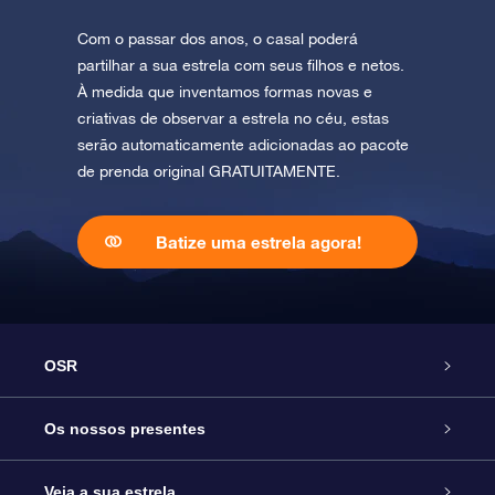
Com o passar dos anos, o casal poderá
partilhar a sua estrela com seus filhos e netos.
À medida que inventamos formas novas e
criativas de observar a estrela no céu, estas
serão automaticamente adicionadas ao pacote
de prenda original GRATUITAMENTE.
Batize uma estrela agora!
OSR
Serviço
Os nossos presentes
Contactos
Prenda Star Online
Veja a sua estrela