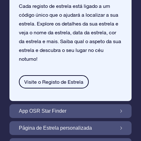
Cada registo de estrela está ligado a um
código único que o ajudará a localizar a sua
estrela. Explore os detalhes da sua estrela e
veja o nome da estrela, data da estrela, cor
da estrela e mais. Saiba qual o aspeto da sua
estrela e descubra o seu lugar no céu
noturno!
Visite o Registo de Estrela
App OSR Star Finder
Localize a Sua Própria Estrela no Céu
Página de Estrela personalizada
Noturno com a App OSR Star Finder