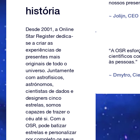
nossos presen
história
~
Jolijn
,
CEO
Desde 2001, a Online
Star Register dedica-
se a criar as
experiências de
“A OSR esforç
científicos c
presentes mais
às pessoas.”
originais de todo o
universo. Juntamente
~
Dmytro
,
Ci
com astrofísicos,
astrónomos,
cientistas de dados e
designers cinco
estrelas, somos
capazes de trazer o
céu até si. Com a
OSR, pode batizar
estrelas e personalizar
por completo os seus