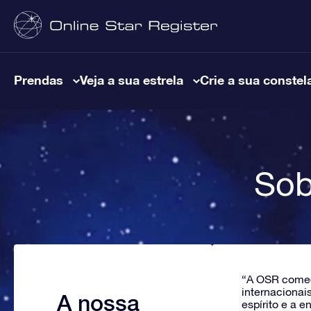
Prendas
Veja a sua estrela
Crie a sua constel
Sob
“A OSR começ
internacionai
A nossa
espírito e a 