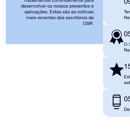
0
Trabalhamos continuamente para
desenvolver os nossos presentes e
aplicações. Estas são as notícias
Te
mais recentes dos escritórios da
Reg
OSR.
0
O
Reg
1
Es
es
0
De