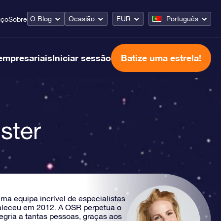
O Blog
Ocasião
EUR
Português
iço
Sobre
empresariais
Iniciar sessão
Batize uma estrela!
ster
 equipa incrível de especialistas
 faleceu em 2012. A OSR perpetua o
legria a tantas pessoas, graças aos