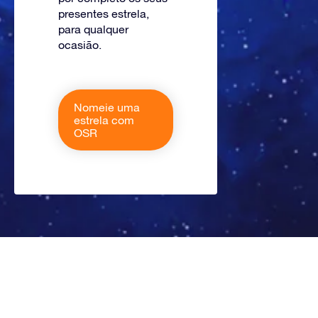
presentes estrela,
para qualquer
ocasião.
Nomeie uma
estrela com
OSR