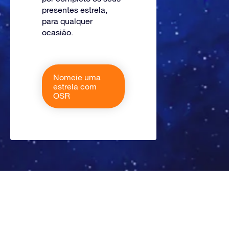
presentes estrela,
para qualquer
ocasião.
Nomeie uma
estrela com
OSR