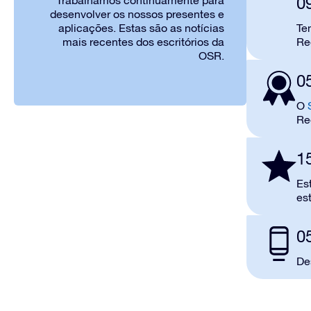
0
Trabalhamos continuamente para
desenvolver os nossos presentes e
aplicações. Estas são as notícias
Te
mais recentes dos escritórios da
Reg
OSR.
0
O
Reg
1
Es
es
0
De