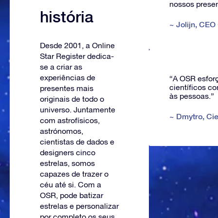
nossos presen
história
~
Jolijn
,
CEO
Desde 2001, a Online
Star Register dedica-
se a criar as
experiências de
“A OSR esforç
científicos c
presentes mais
às pessoas.”
originais de todo o
universo. Juntamente
~
Dmytro
,
Ci
com astrofísicos,
astrónomos,
cientistas de dados e
designers cinco
estrelas, somos
capazes de trazer o
céu até si. Com a
OSR, pode batizar
estrelas e personalizar
por completo os seus