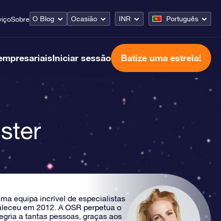
O Blog
Ocasião
INR
Português
viço
Sobre
empresariais
Iniciar sessão
Batize uma estrela!
ster
 equipa incrível de especialistas
 faleceu em 2012. A OSR perpetua o
legria a tantas pessoas, graças aos