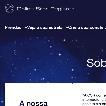
Prendas
Veja a sua estrela
Crie a sua constel
Sob
“A OSR começ
internacionai
A nossa
espírito e a 