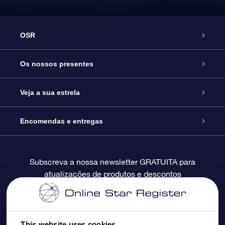
OSR
Serviço
Os nossos presentes
Contactos
Prenda Star Online
Veja a sua estrela
O Blog
Pacote Prenda OSR
Registo de Estrela
Encomendas e entregas
Perguntas Frequentes
Super Presente Estrela
App OSR Star Finder
Login do Cliente
Subscreva a nossa newsletter GRATUITA para
atualizações de produtos e descontos
Avaliações
O Cartão Presente OSR
Página de Estrela personalizada
Informação de pagamento
Presentes corporativos
Um Milhão de Estrelas
Informação de envio
This website uses cookies