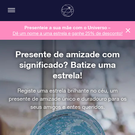
Presenteie a sua mãe com o Universo –
Dê um nome a uma estrela e ganhe 25% de desconto!
Presente de amizade com
significado? Batize uma
estrela!
Registe uma estrela brilhante no céu, um
presente de amizade único e duradouro para os
seus amigos e entes queridos.