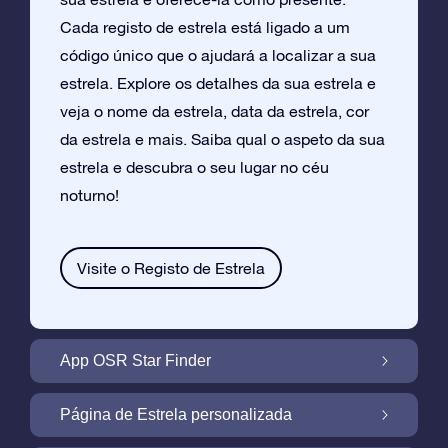
Cada registo de estrela está ligado a um
código único que o ajudará a localizar a sua
estrela. Explore os detalhes da sua estrela e
veja o nome da estrela, data da estrela, cor
da estrela e mais. Saiba qual o aspeto da sua
estrela e descubra o seu lugar no céu
noturno!
Visite o Registo de Estrela
App OSR Star Finder
Localize a Sua Própria Estrela no Céu
Página de Estrela personalizada
Noturno com a App OSR Star Finder