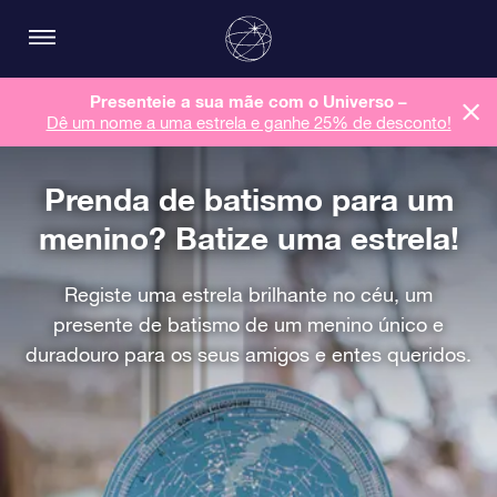
Presenteie a sua mãe com o Universo –
Dê um nome a uma estrela e ganhe 25% de desconto!
Prenda de batismo para um
menino? Batize uma estrela!
Registe uma estrela brilhante no céu, um
presente de batismo de um menino único e
duradouro para os seus amigos e entes queridos.