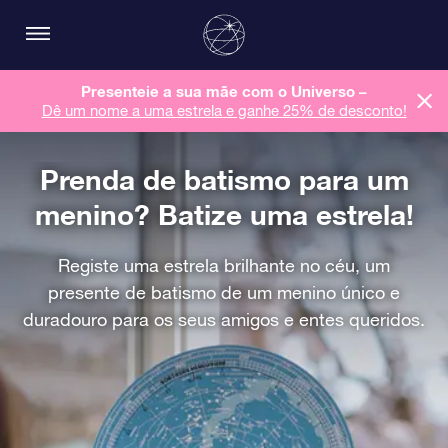
Presenteie a sua mãe com o Universo –
Dê um nome a uma estrela e ganhe 25% de desconto!
Prenda de batismo para um
menino? Batize uma estrela!
Registe uma estrela brilhante no céu, um
presente de batismo de um menino único e
duradouro para os seus amigos e entes queridos.