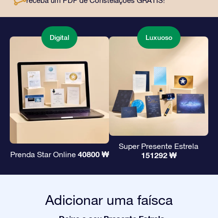
receba um PDF de Constelações GRÁTIS!
amigos e entes queridos.
Digital
Luxuoso
Super Presente Estrela
40800 ₩
Prenda Star Online
151292 ₩
Adicionar uma faísca