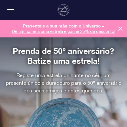
Presenteie a sua mãe com o Universo –
Dê um nome a uma estrela e ganhe 25% de desconto!
Prenda de 50º aniversário?
Batize uma estrela!
Registe uma estrela brilhante no céu, um
presente único e duradouro para o 50º aniversário
dos seus amigos e entes queridos.