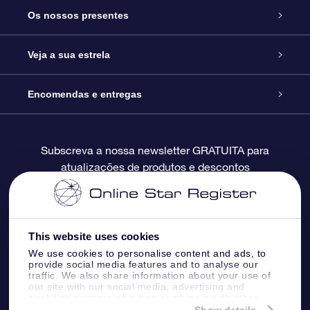
Serviço
Os nossos presentes
Contactos
Prenda Star Online
Veja a sua estrela
O Blog
Pacote Prenda OSR
Registo de Estrela
Encomendas e entregas
Perguntas Frequentes
Super Presente Estrela
App OSR Star Finder
Login do Cliente
Subscreva a nossa newsletter GRATUITA para
atualizações de produtos e descontos
Avaliações
O Cartão Presente OSR
Página de Estrela personalizada
Informação de pagamento
Presentes corporativos
Um Milhão de Estrelas
Informação de envio
This website uses cookies
OSR screensaver de estrela
Política de Devolução
We use cookies to personalise content and ads, to
provide social media features and to analyse our
traffic. We also share information about your use of
our site with our social media, advertising and
App RV fly me to the stars
Constelações
analytics partners who may combine it with other
information that you’ve provided to them or that