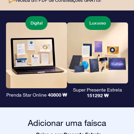
receba um PDF de Constelações GRÁTIS!
amigos e entes queridos.
Digital
Luxuoso
Super Presente Estrela
40800 ₩
Prenda Star Online
151292 ₩
Adicionar uma faísca