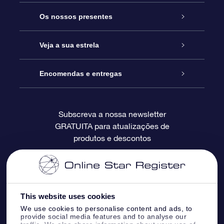
Serviço
Os nossos presentes
Contactos
Prenda Star Online
Veja a sua estrela
O Blog
Pacote Prenda OSR
Registo de Estrela
Encomendas e entregas
Perguntas Frequentes
Super Presente Estrela
App OSR Star Finder
Login do Cliente
Subscreva a nossa newsletter
GRATUITA para atualizações de
Avaliações
O Cartão Presente OSR
Página de Estrela personalizada
Informação de pagamento
produtos e descontos
Presentes corporativos
Um Milhão de Estrelas
Informação de envio
OSR screensaver de estrela
Política de Devolução
This website uses cookies
We use cookies to personalise content and ads, to
App RV fly me to the stars
Constelações
provide social media features and to analyse our