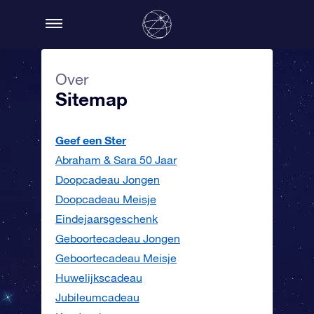
Over
Sitemap
Geef een Ster
Abraham & Sara 50 Jaar
Doopcadeau Jongen
Doopcadeau Meisje
Eindejaarsgeschenk
Geboortecadeau Jongen
Geboortecadeau Meisje
Huwelijkscadeau
Jubileumcadeau