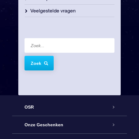
Veelgestelde vragen
Zoek
OSR
Service
Onze Geschenken