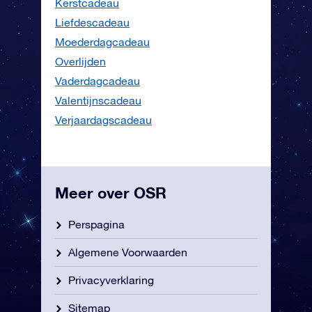
Kerstcadeau
Liefdescadeau
Moederdagcadeau
Overlijden
Vaderdagcadeau
Valentijnscadeau
Verjaardagscadeau
Meer over OSR
Perspagina
Algemene Voorwaarden
Privacyverklaring
Sitemap