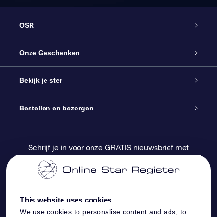
OSR
Service
Onze Geschenken
Contact
Online Star Gift
Bekijk je ster
Blog
OSR Cadeaupakket
Sterrenregister
Bestellen en bezorgen
Veelgestelde vragen
Super Ster Cadeau
OSR Star Finder App
Klantenlogin
Schrijf je in voor onze GRATIS nieuwsbrief met
kortingen en productupdates
OSR Recensies
OSR Cadeaukaart
Gepersonaliseerde sterrenpagina
Betalingsinformatie
Relatiegeschenken
One Million Stars
Verzendinformatie
This website uses cookies
We use cookies to personalise content and ads, to
OSR Starsaver
Retourbeleid