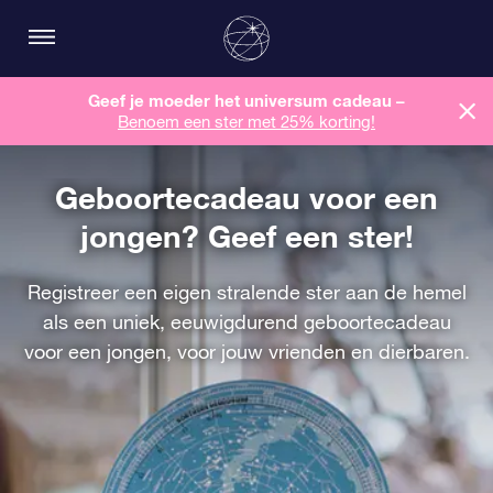
Geef je moeder het universum cadeau –
Benoem een ​​ster met 25% korting!
Geboortecadeau voor een
jongen? Geef een ster!
Registreer een eigen stralende ster aan de hemel
als een uniek, eeuwigdurend geboortecadeau
voor een jongen, voor jouw vrienden en dierbaren.