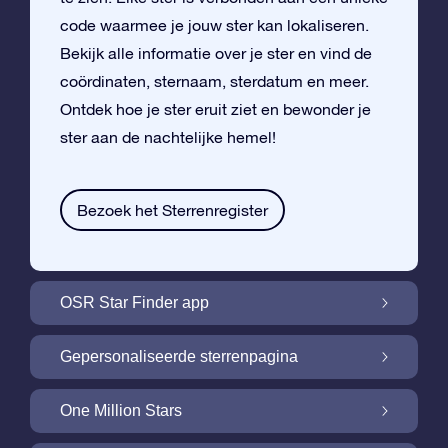
code waarmee je jouw ster kan lokaliseren.
Bekijk alle informatie over je ster en vind de
coördinaten, sternaam, sterdatum en meer.
Ontdek hoe je ster eruit ziet en bewonder je
ster aan de nachtelijke hemel!
Bezoek het Sterrenregister
OSR Star Finder app
Vind je eigen ster aan de nachtelijke hemel
Gepersonaliseerde sterrenpagina
met de OSR Star Finder App
Personaliseer jouw ster met een gratis
One Million Stars
sterrenpagina