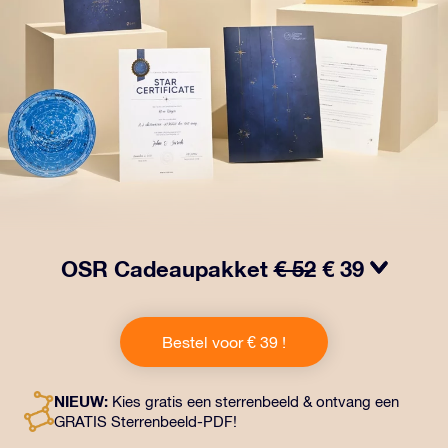
OSR Cadeaupakket
€ 52
€ 39
Laat ogen twinkelen met het OSR Cadeaupakket! Dit
cadeau bevat een prachtige envelop en
Bestel voor € 39 !
gepersonaliseerde documenten die naar een adres
naar keuze worden verzonden, evenals digitale
documenten en gratis gebruik van onze apps. Het is
NIEUW:
Kies gratis een sterrenbeeld & ontvang een
een magische manier om een blijvend cadeau te geven
GRATIS Sterrenbeeld-PDF!
aan vrienden en dierbaren.