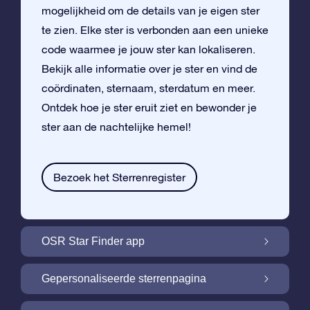
mogelijkheid om de details van je eigen ster
te zien. Elke ster is verbonden aan een unieke
code waarmee je jouw ster kan lokaliseren.
Bekijk alle informatie over je ster en vind de
coördinaten, sternaam, sterdatum en meer.
Ontdek hoe je ster eruit ziet en bewonder je
ster aan de nachtelijke hemel!
Bezoek het Sterrenregister
OSR Star Finder app
Vind je eigen ster aan de nachtelijke hemel
Gepersonaliseerde sterrenpagina
met de OSR Star Finder App