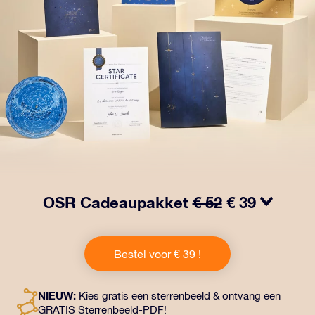
OSR Cadeaupakket
€ 52
€ 39
Laat ogen twinkelen met het OSR Cadeaupakket! Dit
cadeau bevat een prachtige envelop en
Bestel voor € 39 !
gepersonaliseerde documenten die naar een adres
naar keuze worden verzonden, evenals digitale
documenten en gratis gebruik van onze apps. Het is
NIEUW:
Kies gratis een sterrenbeeld & ontvang een
een magische manier om een blijvend cadeau te geven
GRATIS Sterrenbeeld-PDF!
aan vrienden en dierbaren.