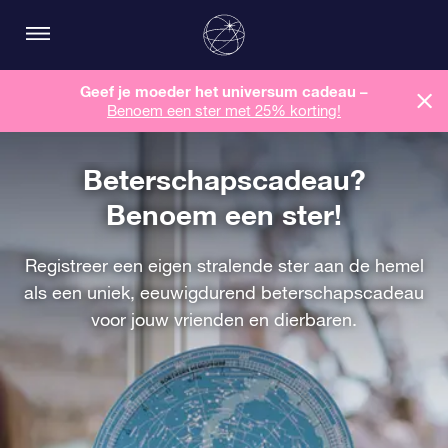
Geef je moeder het universum cadeau –
Benoem een ​​ster met 25% korting!
Beterschapscadeau?
Benoem een ster!
Registreer een eigen stralende ster aan de hemel
als een uniek, eeuwigdurend beterschapscadeau
voor jouw vrienden en dierbaren.