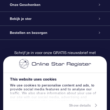
Service
Onze Geschenken
Contact
Online Star Gift
Bekijk je ster
Blog
OSR Cadeaupakket
Sterrenregister
Bestellen en bezorgen
Veelgestelde vragen
Super Ster Cadeau
OSR Star Finder App
Klantenlogin
Schrijf je in voor onze GRATIS nieuwsbrief met
kortingen en productupdates
OSR Recensies
OSR Cadeaukaart
Gepersonaliseerde sterrenpagina
Betalingsinformatie
Relatiegeschenken
One Million Stars
Verzendinformatie
This website uses cookies
We use cookies to personalise content and ads, to
OSR Starsaver
Retourbeleid
provide social media features and to analyse our
traffic. We also share information about your use of
our site with our social media, advertising and
analytics partners who may combine it with other
Fly me to the Stars App
Constellaties
information that you’ve provided to them or that
Show details
they’ve collected from your use of their services.