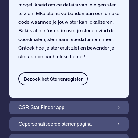
mogelijkheid om de details van je eigen ster
te zien. Elke ster is verbonden aan een unieke
code waarmee je jouw ster kan lokaliseren.
Bekijk alle informatie over je ster en vind de
coördinaten, sternaam, sterdatum en meer.
Ontdek hoe je ster eruit ziet en bewonder je
ster aan de nachtelijke hemel!
Bezoek het Sterrenregister
OSR Star Finder app
Vind je eigen ster aan de nachtelijke hemel
Gepersonaliseerde sterrenpagina
met de OSR Star Finder App