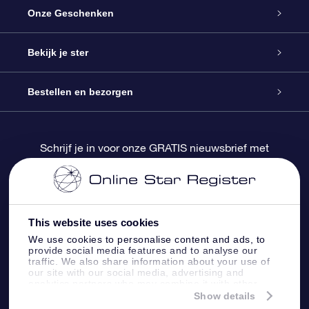
Service
Onze Geschenken
Contact
Online Star Gift
Bekijk je ster
Blog
OSR Cadeaupakket
Sterrenregister
Bestellen en bezorgen
Veelgestelde vragen
Super Ster Cadeau
OSR Star Finder App
Klantenlogin
Schrijf je in voor onze GRATIS nieuwsbrief met
kortingen en productupdates
OSR Recensies
OSR Cadeaukaart
Gepersonaliseerde sterrenpagina
Betalingsinformatie
Relatiegeschenken
One Million Stars
Verzendinformatie
This website uses cookies
We use cookies to personalise content and ads, to
OSR Starsaver
Retourbeleid
provide social media features and to analyse our
traffic. We also share information about your use of
our site with our social media, advertising and
analytics partners who may combine it with other
Fly me to the Stars App
Constellaties
information that you’ve provided to them or that
Show details
they’ve collected from your use of their services.