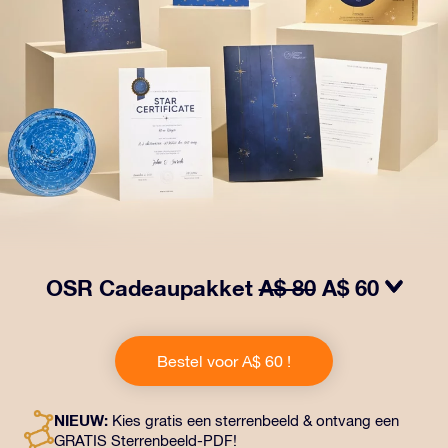
OSR Cadeaupakket
A$ 80
A$ 60
Laat ogen twinkelen met het OSR Cadeaupakket! Dit
cadeau bevat een prachtige envelop en
Bestel voor A$ 60 !
gepersonaliseerde documenten die naar een adres
naar keuze worden verzonden, evenals digitale
documenten en gratis gebruik van onze apps. Het is
NIEUW:
Kies gratis een sterrenbeeld & ontvang een
een magische manier om een blijvend cadeau te geven
GRATIS Sterrenbeeld-PDF!
aan vrienden en dierbaren.