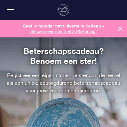
Geef je moeder het universum cadeau –
Benoem een ​​ster met 25% korting!
Beterschapscadeau?
Benoem een ster!
Registreer een eigen stralende ster aan de hemel
als een uniek, eeuwigdurend beterschapscadeau
voor jouw vrienden en dierbaren.