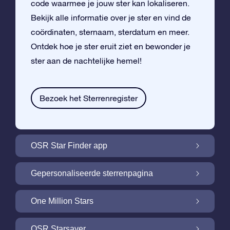
code waarmee je jouw ster kan lokaliseren.
Bekijk alle informatie over je ster en vind de
coördinaten, sternaam, sterdatum en meer.
Ontdek hoe je ster eruit ziet en bewonder je
ster aan de nachtelijke hemel!
Bezoek het Sterrenregister
OSR Star Finder app
Vind je eigen ster aan de nachtelijke hemel
Gepersonaliseerde sterrenpagina
met de OSR Star Finder App
Personaliseer jouw ster met een gratis
One Million Stars
sterrenpagina
One Million Stars: Vlieg door ons
OSR Starsaver