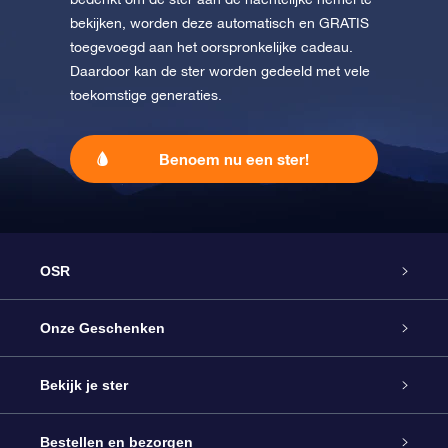
bekijken, worden deze automatisch en GRATIS
toegevoegd aan het oorspronkelijke cadeau.
Daardoor kan de ster worden gedeeld met vele
toekomstige generaties.
Benoem nu een ster!
OSR
Service
Onze Geschenken
Contact
Online Star Gift
Bekijk je ster
Blog
OSR Cadeaupakket
Sterrenregister
Bestellen en bezorgen