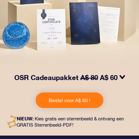
OSR Cadeaupakket
A$ 80
A$ 60
Laat ogen twinkelen met het OSR Cadeaupakket! Dit
cadeau bevat een prachtige envelop en
Bestel voor A$ 60 !
gepersonaliseerde documenten die naar een adres
naar keuze worden verzonden, evenals digitale
documenten en gratis gebruik van onze apps. Het is
NIEUW:
Kies gratis een sterrenbeeld & ontvang een
een magische manier om een blijvend cadeau te geven
GRATIS Sterrenbeeld-PDF!
aan vrienden en dierbaren.