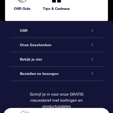
OSR Gids
Tips & Cadeaus
OSR
Service
Onze Geschenken
Contact
Online Star Gift
Bekijk je ster
Blog
OSR Cadeaupakket
Sterrenregister
Bestellen en bezorgen
Veelgestelde vragen
Super Ster Cadeau
OSR Star Finder App
Klantenlogin
Schrijf je in voor onze GRATIS
nieuwsbrief met kortingen en
OSR Recensies
OSR Cadeaukaart
Gepersonaliseerde sterrenpagina
Betalingsinformatie
productupdates