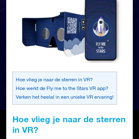
Hoe vlieg je naar de sterren in VR?
Hoe werkt de Fly me to the Stars VR app?
Verken het heelal in een unieke VR ervaring!
Hoe vlieg je naar de sterren
in VR?