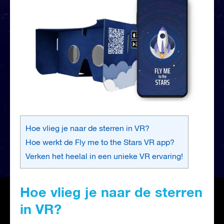
Hoe vlieg je naar de sterren in VR?
Hoe werkt de Fly me to the Stars VR app?
Verken het heelal in een unieke VR ervaring!
Hoe vlieg je naar de sterren
in VR?