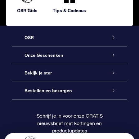
OSR Gids
Tips & Cadeaus
OSR
Service
Onze Geschenken
Contact
Online Star Gift
Bekijk je ster
Blog
OSR Cadeaupakket
Sterrenregister
Bestellen en bezorgen
Veelgestelde vragen
Super Ster Cadeau
OSR Star Finder App
Klantenlogin
Schrijf je in voor onze GRATIS
nieuwsbrief met kortingen en
OSR Recensies
OSR Cadeaukaart
Gepersonaliseerde sterrenpagina
Betalingsinformatie
productupdates