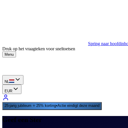
Spring naar hoofdinh
Druk op het vraagteken voor sneltoetsen
Menu
NL
EUR
25‑jarig jubileum ⭐ 25% korting
•
Actie eindigt deze maand
Geef een Ster