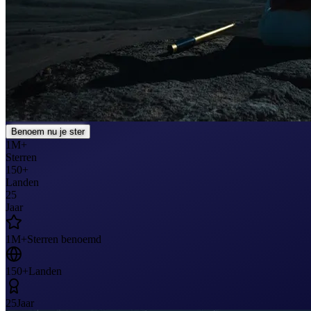
Benoem nu je ster
1M+
Sterren
150+
Landen
25
Jaar
1M+
Sterren benoemd
150+
Landen
25
Jaar