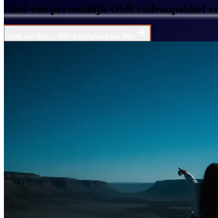
Geef een persoonlijk OSR cadeaupakket en
Geef een Ster — 25% korting
Geef een Ster