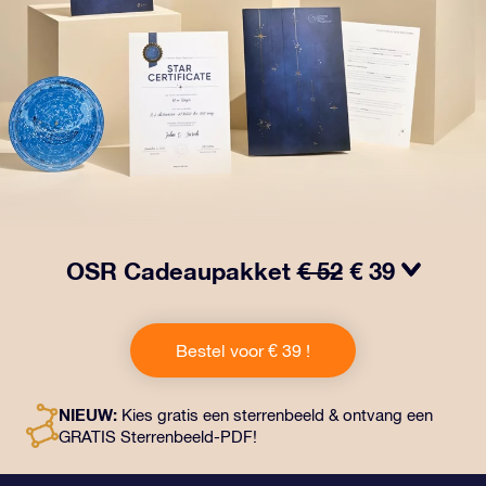
OSR Cadeaupakket
€ 52
€ 39
Laat ogen twinkelen met het OSR Cadeaupakket! Dit
cadeau bevat een prachtige envelop en
Bestel voor € 39 !
gepersonaliseerde documenten die naar een adres
naar keuze worden verzonden, evenals digitale
documenten en gratis gebruik van onze apps. Het is
NIEUW:
Kies gratis een sterrenbeeld & ontvang een
een magische manier om een blijvend cadeau te geven
GRATIS Sterrenbeeld-PDF!
aan vrienden en dierbaren.