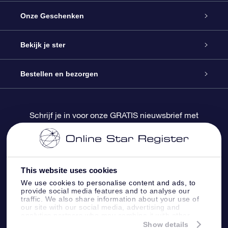
Service
Onze Geschenken
Contact
Online Star Gift
Bekijk je ster
Blog
OSR Cadeaupakket
Sterrenregister
Bestellen en bezorgen
Veelgestelde vragen
Super Ster Cadeau
OSR Star Finder App
Klantenlogin
Schrijf je in voor onze GRATIS nieuwsbrief met
kortingen en productupdates
OSR Recensies
OSR Cadeaukaart
Gepersonaliseerde sterrenpagina
Betalingsinformatie
Relatiegeschenken
One Million Stars
Verzendinformatie
This website uses cookies
We use cookies to personalise content and ads, to
OSR Starsaver
Retourbeleid
provide social media features and to analyse our
traffic. We also share information about your use of
our site with our social media, advertising and
analytics partners who may combine it with other
Fly me to the Stars App
Constellaties
information that you’ve provided to them or that
Show details