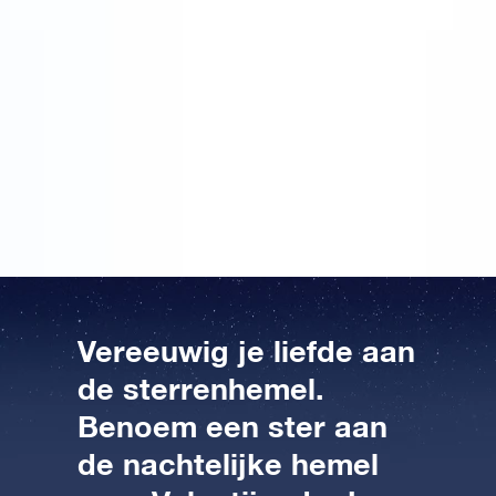
benoemen van een ster las, wist ik gelijk dat ik klaar
was met mijn zoektocht. Nu heb ik echt het ultieme
valentijns cadeau gevonden. Wat is romantischer dan
dit? Een valentijns cadeau van deze tijd met alle
romantiek in zich. Ik ben er superblij mee en het ziet
er fantastisch uit! Nu nog even bij mijn vriend langs en
dan gaan we lekker samen genieten. Ik zie het al
helemaal voor me hoor. Ik ben dolgelukkig met mijn
meest unieke valentijnscadeau!
Vereeuwig je liefde aan
de sterrenhemel.
Benoem een ster aan
de nachtelijke hemel