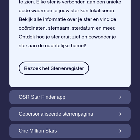
te zien. Elke ster is verbonden aan een unieke
code waarmee je jouw ster kan lokaliseren.
Bekijk alle informatie over je ster en vind de
coördinaten, sternaam, sterdatum en meer.
Ontdek hoe je ster eruit ziet en bewonder je
ster aan de nachtelijke hemel!
Bezoek het Sterrenregister
OSR Star Finder app
Vind je eigen ster aan de nachtelijke hemel
Gepersonaliseerde sterrenpagina
met de OSR Star Finder App
Personaliseer jouw ster met een gratis
One Million Stars
sterrenpagina