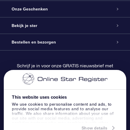
Service
Onze Geschenken
Contact
Online Star Gift
Bekijk je ster
Blog
OSR Cadeaupakket
Sterrenregister
Bestellen en bezorgen
Veelgestelde vragen
Super Ster Cadeau
OSR Star Finder App
Klantenlogin
Schrijf je in voor onze GRATIS nieuwsbrief met
kortingen en productupdates
OSR Recensies
OSR Cadeaukaart
Gepersonaliseerde sterrenpagina
Betalingsinformatie
Relatiegeschenken
One Million Stars
Verzendinformatie
This website uses cookies
We use cookies to personalise content and ads, to
OSR Starsaver
Retourbeleid
provide social media features and to analyse our
traffic. We also share information about your use of
our site with our social media, advertising and
analytics partners who may combine it with other
Fly me to the Stars App
Constellaties
information that you’ve provided to them or that
Show details