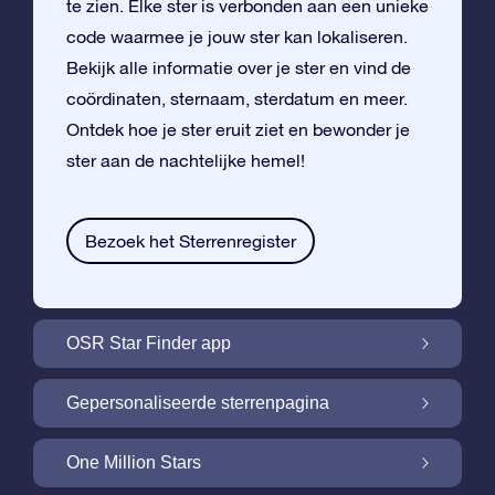
te zien. Elke ster is verbonden aan een unieke
code waarmee je jouw ster kan lokaliseren.
Bekijk alle informatie over je ster en vind de
coördinaten, sternaam, sterdatum en meer.
Ontdek hoe je ster eruit ziet en bewonder je
ster aan de nachtelijke hemel!
Bezoek het Sterrenregister
OSR Star Finder app
Vind je eigen ster aan de nachtelijke hemel
Gepersonaliseerde sterrenpagina
met de OSR Star Finder App
Personaliseer jouw ster met een gratis
One Million Stars
sterrenpagina