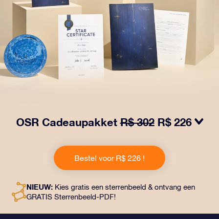
OSR Cadeaupakket
R$ 302
R$ 226
Laat ogen twinkelen met het OSR Cadeaupakket! Dit
cadeau bevat een prachtige envelop en
Bestel voor R$ 226 !
gepersonaliseerde documenten die naar een adres
naar keuze worden verzonden, evenals digitale
documenten en gratis gebruik van onze apps. Het is
NIEUW:
Kies gratis een sterrenbeeld & ontvang een
een magische manier om een blijvend cadeau te geven
GRATIS Sterrenbeeld-PDF!
aan vrienden en dierbaren.