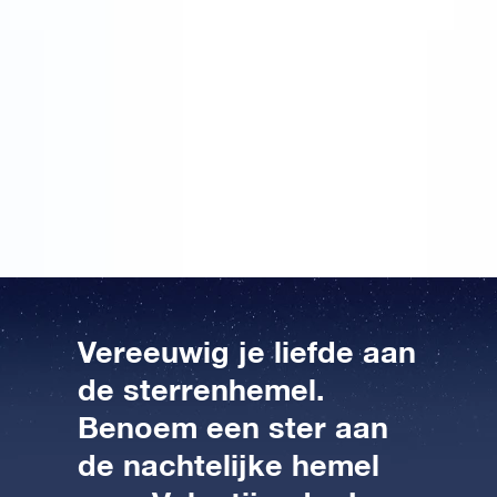
benoemen van een ster las, wist ik gelijk dat ik klaar
was met mijn zoektocht. Nu heb ik echt het ultieme
valentijns cadeau gevonden. Wat is romantischer dan
dit? Een valentijns cadeau van deze tijd met alle
romantiek in zich. Ik ben er superblij mee en het ziet
er fantastisch uit! Nu nog even bij mijn vriend langs en
dan gaan we lekker samen genieten. Ik zie het al
helemaal voor me hoor. Ik ben dolgelukkig met mijn
meest unieke valentijnscadeau!
Vereeuwig je liefde aan
de sterrenhemel.
Benoem een ster aan
de nachtelijke hemel