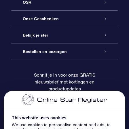
OSR
Service
Onze Geschenken
Contact
Online Star Gift
Bekijk je ster
Blog
OSR Cadeaupakket
Sterrenregister
Bestellen en bezorgen
Veelgestelde vragen
Super Ster Cadeau
OSR Star Finder App
Klantenlogin
Schrijf je in voor onze GRATIS
nieuwsbrief met kortingen en
OSR Recensies
OSR Cadeaukaart
Gepersonaliseerde sterrenpagina
Betalingsinformatie
productupdates
Relatiegeschenken
One Million Stars
Verzendinformatie
OSR Starsaver
Retourbeleid
This website uses cookies
We use cookies to personalise content and ads, to