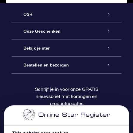
OSR
Service
Onze Geschenken
Contact
Online Star Gift
Bekijk je ster
Blog
OSR Cadeaupakket
Sterrenregister
Bestellen en bezorgen
Veelgestelde vragen
Super Ster Cadeau
OSR Star Finder App
Klantenlogin
Schrijf je in voor onze GRATIS
nieuwsbrief met kortingen en
OSR Recensies
OSR Cadeaukaart
Gepersonaliseerde sterrenpagina
Betalingsinformatie
productupdates
Relatiegeschenken
One Million Stars
Verzendinformatie
OSR Starsaver
Retourbeleid