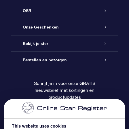
OSR
Service
Onze Geschenken
Contact
Online Star Gift
Bekijk je ster
Blog
OSR Cadeaupakket
Sterrenregister
Bestellen en bezorgen
Veelgestelde vragen
Super Ster Cadeau
OSR Star Finder App
Klantenlogin
Schrijf je in voor onze GRATIS
nieuwsbrief met kortingen en
OSR Recensies
OSR Cadeaukaart
Gepersonaliseerde sterrenpagina
Betalingsinformatie
productupdates
Relatiegeschenken
One Million Stars
Verzendinformatie
OSR Starsaver
Retourbeleid
This website uses cookies