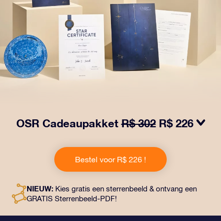
OSR Cadeaupakket
R$ 302
R$ 226
Laat ogen twinkelen met het OSR Cadeaupakket! Dit
cadeau bevat een prachtige envelop en
Bestel voor R$ 226 !
gepersonaliseerde documenten die naar een adres
naar keuze worden verzonden, evenals digitale
documenten en gratis gebruik van onze apps. Het is
NIEUW:
Kies gratis een sterrenbeeld & ontvang een
een magische manier om een blijvend cadeau te geven
GRATIS Sterrenbeeld-PDF!
aan vrienden en dierbaren.