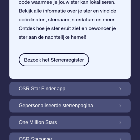
code waarmee je jouw ster kan lokaliseren.
Bekijk alle informatie over je ster en vind de
coördinaten, sternaam, sterdatum en meer.
Ontdek hoe je ster eruit ziet en bewonder je
ster aan de nachtelijke hemel!
Bezoek het Sterrenregister
OSR Star Finder app
Vind je eigen ster aan de nachtelijke hemel
Gepersonaliseerde sterrenpagina
met de OSR Star Finder App
Personaliseer jouw ster met een gratis
One Million Stars
sterrenpagina
One Million Stars: Vlieg door ons
OSR Starsaver