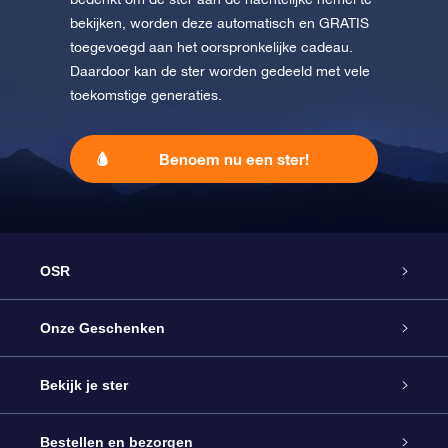
bekijken, worden deze automatisch en GRATIS
toegevoegd aan het oorspronkelijke cadeau.
Daardoor kan de ster worden gedeeld met vele
toekomstige generaties.
Benoem nu een ster!
OSR
Service
Onze Geschenken
Contact
Online Star Gift
Bekijk je ster
Blog
OSR Cadeaupakket
Sterrenregister
Bestellen en bezorgen