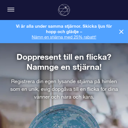
Vi är alla under samma stjärnor. Skicka ljus för
hopp och glädje –
Nämn en stjärna med 25% rabatt!
Doppresent till en flicka?
Namnge en stjärna!
Registrera din egen lysande stjärna på himlen
som en unik, evig dopgåva till en flicka för dina
vänner och nära och kära.