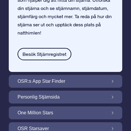
som hjälper dig att hitta din stjärna. Utforska
din stjärna och se stjärnnamn, stjärndatum,
stjärnfärg och mycket mer. Ta reda på hur din
stjärna ser ut och upptäck dess plats på
natthimlen!
Besök Stjärnregistret
OSR:s App Star Finder
Hitta Din Stjärna på Natthimlen med OSR:s
Personlig Stjärnsida
App Star Finder
Gör din Stjärngåva personlig med
One Million Stars
Stjärnsida som är gratis
One Million Stars: Utforska Vårt Galaktiska
OSR Starsaver