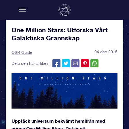
One Million Stars: Utforska Vårt
Galaktiska Grannskap
04 dec 2015
OSR Guide
Dela den här artikeln
Upptäck universum bekvämt hemifrån med
appen One Million Stars. Det är ett