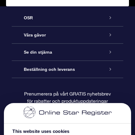
OSR
Kundtjänst
Våra gåvor
Kontakta oss
Online-Stjärngåva
Se din stjärna
Blogg
OSR Gåvopaket
Stjärnregiste
Beställning och leverans
Vanliga frågor
Super Star-gåva
OSR:s App Star Finder
Kundinloggning
Prenumerera på vårt GRATIS nyhetsbrev
för rabatter och produktuppdateringar
Recensioner
OSR Presentkort
Personlig Stjärnsida
Betalningsinformation
Företagspresenter
One Million Stars
Leveransinformation
This website uses cookies