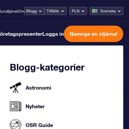
Blogg
Tillfälle
PLN
Svenska
Kundtjänst
Om
öretagspresenter
Logga in
Namnge en stjärna!
Blogg-kategorier
Astronomi
Nyheter
OSR Guide