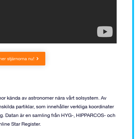
er stjärnorna nu!
ärnor kända av astronomer nära vårt solsystem. Av
ilda partiklar, som innehåller verkliga koordinater
färg. Datan är en samling från HYG-, HIPPARCOS- och
line Star Register.