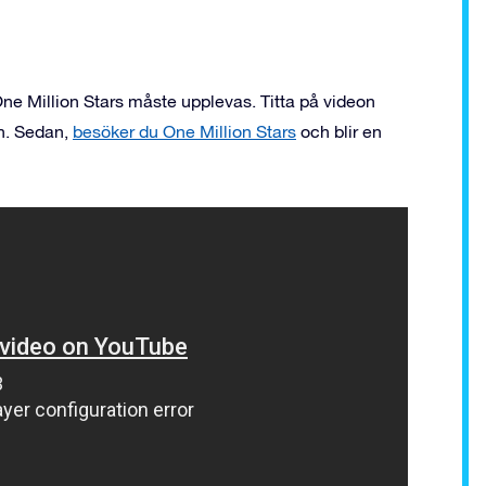
ne Million Stars måste upplevas. Titta på videon
n. Sedan,
besöker du One Million Stars
och blir en