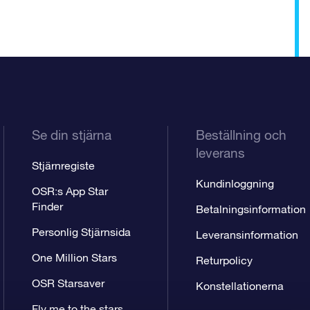
Se din stjärna
Beställning och
leverans
Stjärnregiste
Kundinloggning
OSR:s App Star
Finder
Betalningsinformation
Personlig Stjärnsida
Leveransinformation
One Million Stars
Returpolicy
OSR Starsaver
Konstellationerna
Fly me to the stars