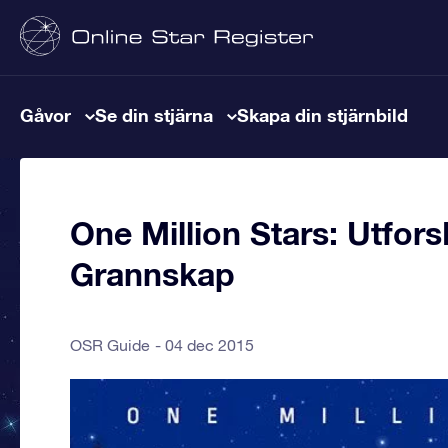
Gåvor
Se din stjärna
Skapa din stjärnbild
One Million Stars: Utfors
Grannskap
OSR Guide
04 dec 2015