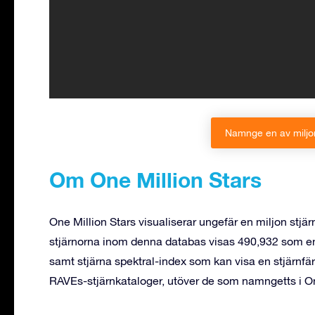
Namnge en av miljon
Om One Million Stars
One Million Stars visualiserar ungefär en miljon stj
stjärnorna inom denna databas visas 490,932 som ensk
samt stjärna spektral-index som kan visa en stjärn
RAVEs-stjärnkataloger, utöver de som namngetts i On