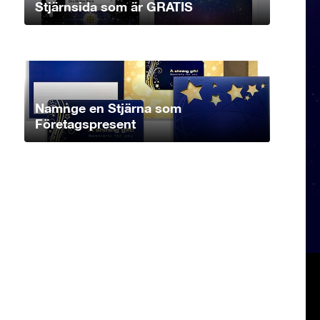
Stjärnsida som är GRATIS
Namnge en Stjärna som
Företagspresent