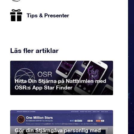
Tips & Presenter
Läs fler artiklar
Hitta Din Stjärna på Natthimlen med
OSR:s App Star Finder
Gör din Stjärngåva personlig med