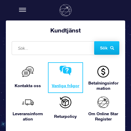
Kundtjänst
Sök
Betalningsinfor
Kontakta oss
Vanliga frågor
mation
Leveransinform
Om Online Star
Returpolicy
ation
Register