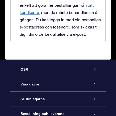
enkelt att göra fler beställningar från
ditt
kundkonto
, men de måste behandlas en åt
gången. Du kan logga in med din personliga
e-postadress och lösenord, som skickas till
dig i din orderbekräftelse via e-post.
OSR
Kundtjänst
Våra gåvor
Kontakta oss
Online-Stjärngåva
Se din stjärna
Blogg
OSR Gåvopaket
Stjärnregiste
Beställning och leverans