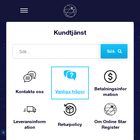
Kundtjänst
Sök
Betalningsinfor
Kontakta oss
Vanliga frågor
mation
Leveransinform
Om Online Star
Returpolicy
ation
Register