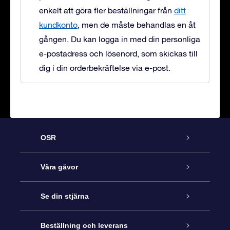
enkelt att göra fler beställningar från
ditt
kundkonto
, men de måste behandlas en åt
gången. Du kan logga in med din personliga
e-postadress och lösenord, som skickas till
dig i din orderbekräftelse via e-post.
OSR
Kundtjänst
Våra gåvor
Kontakta oss
Online-Stjärngåva
Se din stjärna
Blogg
OSR Gåvopaket
Stjärnregiste
Beställning och leverans